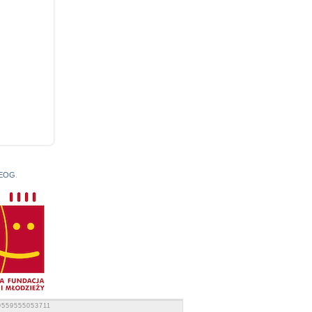
 EOG
.
9559555053711