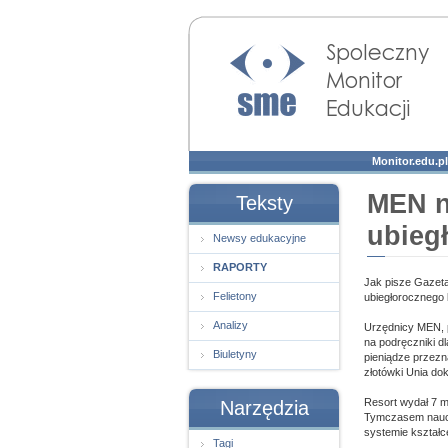
Społeczny Monitor
Edukacji
Monitor.edu.pl
MEN n
Teksty
ubieg
Newsy edukacyjne
RAPORTY
Jak pisze Gazeta
Felietony
ubiegłorocznego b
Analizy
Urzędnicy MEN, p
na podręczniki d
Biuletyny
pieniądze przezn
złotówki Unia dok
Resort wydał 7 m
Narzędzia
Tymczasem nauczy
systemie kształc
Tagi