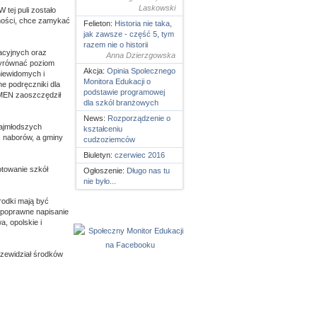
Laskowski
 tej puli zostało
dności, chce zamykać
Felieton:
Historia nie taka,
jak zawsze - część 5, tym
razem nie o historii
nacyjnych oraz
Anna Dzierzgowska
wyrównać poziom
Akcja:
Opinia Spolecznego
niewidomych i
Monitora Edukacji o
e podręczniki dla
podstawie programowej
 MEN zaoszczędził
dla szkól branżowych
News:
Rozporządzenie o
najmłodszych
kształceniu
c naborów, a gminy
cudzoziemców
Biuletyn:
czerwiec 2016
towanie szkół
Ogłoszenie:
Długo nas tu
nie było...
Środki mają być
 poprawne napisanie
, opolskie i
rzewidział środków