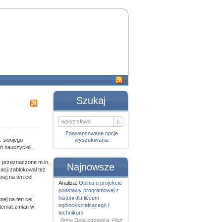
Szukaj
Zaawansowane opcje
c. swojego
wyszukiwania
ń nauczycieli.
e przeznaczone m.in.
Najnowsze
acji zablokował też
nej na ten cel
Analiza:
Opinia o projekcie
podstawy programowej z
historii dla liceum
ej na ten cel.
ogólnokształcącego i
 temat zmian w
technikum
Anna Dzierzgowska, Piotr