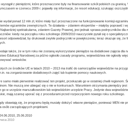
ystąpił z pieniędzmi, które przeznaczone były na finansowanie szkół polskich za granicą. W
Tymczasem w czerwcu 2009 r. pojawiły się informacje, że resort edukacji, szukając oszczę
nie wydał ponad 12 mln zł, które miały być przeznaczone na funkcjonowanie komisji egzami
stemów egzaminów zewnętrznych. Te działania – zdaniem ekspertów – miałyby poprawić i 
i. Najbardziej spektakularna, zdaniem Gazety Prawnej, jest jednak sprawa podręczników dla 
czniów: kiedy na początku roku szkolnego 2009/2010 nauczyciele pytali się o specjalistyczn
esort odpowiedział, by drukowali zwykłe podręczniki w powiększeniu; teraz okazuje się, że
tych.
daje także, że w tym roku nie zostaną wykorzystane pieniądze na dodatkowe zajęcia dla 
rstwo Edukacji Narodowej za późno ogłosiło zasady programu, województwa nie ogłosiły wię
towywać wniosków.
łotych ze środków UE w latach 2010 – 2013 ma trafić do samorządów województw na przygo
.in. na zorganizowanie dodatkowych zajęć lub kupienie pomocy naukowych.
re samo miało pierwotnie realizować ten projekt, przekazało go w ostatniej chwili regionom. 
om. Nie muszą one ubiegać się o nie w konkursach. Warunkiem otrzymania pieniędzy jest
ie go w urzędzie marszałkowskim lub wojewódzkim urzędzie Pracy. Jedynie dwa województwa
kie, mają szansę uporać się z procedurami przed rozpoczęciem nowego roku szkolnego.
dy obawiają się, że programu będą musiały dołożyć własne pieniądze, ponieważ MEN nie p
a osób zarządzających projektami.
24.06.2010, 25.06.2010
erwca 2010