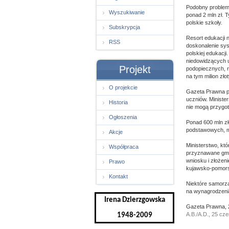
Podobny problem w
Wyszukiwanie
ponad 2 mln zł. 
polskie szkoły.
Subskrypcja
Resort edukacji 
RSS
doskonalenie sy
polskiej edukacj
niedowidzących u
Projekt
podopiecznych, r
na tym milion zło
O projekcie
Gazeta Prawna po
uczniów. Ministe
Historia
nie mogą przygo
Ogłoszenia
Ponad 600 mln z
podstawowych, m
Akcje
Ministerstwo, któ
Współpraca
przyznawane gmin
wniosku i złożen
Prawo
kujawsko-pomors
Kontakt
Niektóre samorzą
na wynagrodzeni
Irena Dzierzgowska
Gazeta Prawna, 
A.B./A.D., 25 cz
1948-2009