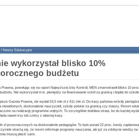
/
Newsy Edukacyjne
ie wykorzystał blisko 10%
łorocznego budżetu
 Prawna, powołując się na raport Najwyższej Izby Kontroli, MEN zmarnotrawił blisko 10 pro
udżetu. Nie wykorzystał m.in. pieniędzy na finansowanie szkół za granicą i dopłat do szkole
isze Gazeta Prawna, nie wydali 53,5 mln zł z 611 mln zł. Do kasy państwa wróciły pieniądz
la niewidomych, doskonalenie nauczycieli, szkoły polskie za granicą czy matury. Resort eduk
aczone na realizację programów unijnych. To szczególnie dotkliwa strata, bo do każdej wyda
łada nawet trzy lub cztery z własnej kasy.
ln zł przeznaczonych na doskonalenie pedagogów. To było ponad 22 proc. kwoty zaplanowan
ciele skarżą się, że resort reformuje programy nauczania, ale już za zdobycie wiedzy na
enia muszą płacić sami.