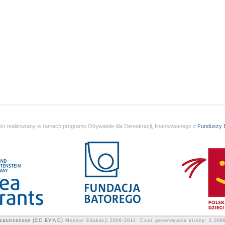
ekt realizowany w ramach programu Obywatele dla Demokracji, finansowanego z
Funduszy
zastrzeżone (CC BY-ND)
Monitor Edukacji 2006-2014.
Czas generowania strony: 0.008