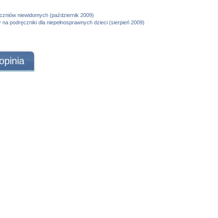
uczniów niewidomych (październik 2009)
y na podręczniki dla niepełnosprawnych dzieci (sierpień 2009)
opinia