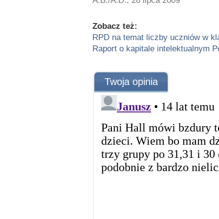
A.B./A.D., 28 lipca 2009
Zobacz też:
RPD na temat liczby uczniów w k
Raport o kapitale intelektualnym P
Twoja opinia