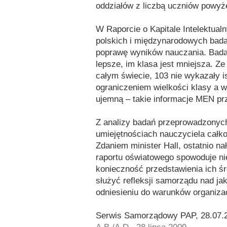
oddziałów z liczbą uczniów powyże
W Raporcie o Kapitale Intelektual
polskich i międzynarodowych bada
poprawę wyników nauczania. Badan
lepsze, im klasa jest mniejsza. 
całym świecie, 103 nie wykazały i
ograniczeniem wielkości klasy a w
ujemną – takie informacje MEN pr
Z analizy badań przeprowadzonych
umiejętnościach nauczyciela całk
Zdaniem minister Hall, ostatnio 
raportu oświatowego spowoduje nie
konieczność przedstawienia ich śr
służyć refleksji samorządu nad j
odniesieniu do warunków organizac
Serwis Samorządowy PAP, 28.07.