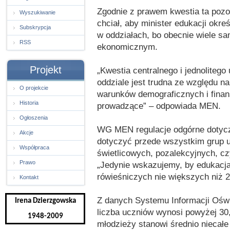
Zgodnie z prawem kwestia ta poz
Wyszukiwanie
chciał, aby minister edukacji okr
Subskrypcja
w oddziałach, bo obecnie wiele sa
RSS
ekonomicznym.
Projekt
„Kwestia centralnego i jednoliteg
oddziale jest trudna ze względu 
O projekcie
warunków demograficznych i finan
Historia
prowadzące” – odpowiada MEN.
Ogłoszenia
WG MEN regulacje odgórne dotycz
Akcje
dotyczyć przede wszystkim grup 
Współpraca
świetlicowych, pozalekcyjnych, cz
Prawo
„Jedynie wskazujemy, by edukacja 
rówieśniczych nie większych niż 
Kontakt
Z danych Systemu Informacji Oświ
Irena Dzierzgowska
liczba uczniów wynosi powyżej 30,
1948-2009
młodzieży stanowi średnio niecałe 