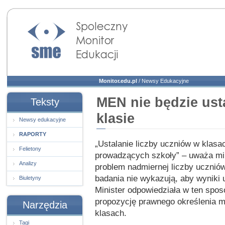
Społeczny Monitor
Edukacji
Monitor.edu.pl
/
Newsy Edukacyjne
MEN nie będzie ust
Teksty
klasie
Newsy edukacyjne
RAPORTY
„Ustalanie liczby uczniów w klasa
Felietony
prowadzących szkoły” – uważa min
Analizy
problem nadmiernej liczby uczniów
badania nie wykazują, aby wyniki 
Biuletyny
Minister odpowiedziała w ten spos
propozycję prawnego określenia 
Narzędzia
klasach.
Tagi