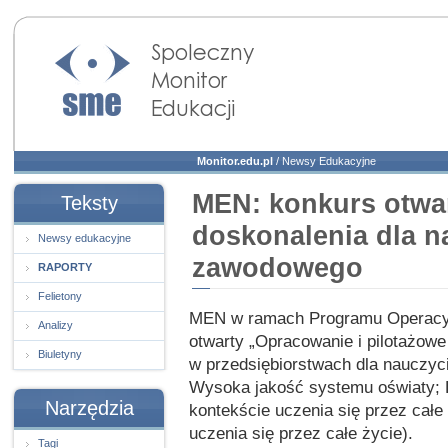
Społeczny Monitor
Edukacji
Monitor.edu.pl
/
Newsy Edukacyjne
MEN: konkurs otwa
Teksty
doskonalenia dla na
Newsy edukacyjne
zawodowego
RAPORTY
Felietony
MEN w ramach Programu Operacyjn
Analizy
otwarty „Opracowanie i pilotażo
Biuletyny
w przedsiębiorstwach dla nauczycie
Wysoka jakość systemu oświaty; D
Narzędzia
kontekście uczenia się przez całe
uczenia się przez całe życie).
Tagi