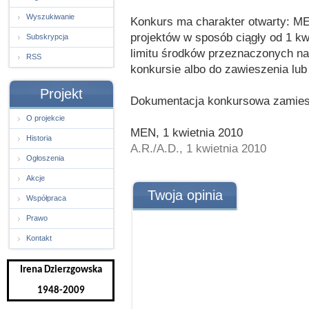
Wyszukiwanie
Konkurs ma charakter otwarty: M
projektów w sposób ciągły od 1 kw
Subskrypcja
limitu środków przeznaczonych na
RSS
konkursie albo do zawieszenia lu
Projekt
Dokumentacja konkursowa zamieszc
O projekcie
MEN, 1 kwietnia 2010
Historia
A.R./A.D., 1 kwietnia 2010
Ogłoszenia
Akcje
Twoja opinia
Współpraca
Prawo
Kontakt
Irena Dzierzgowska
1948-2009