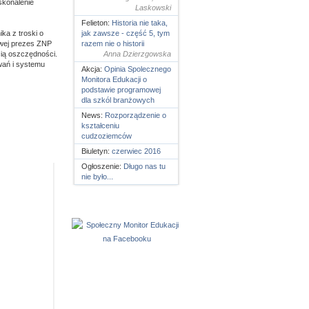
skonalenie
Laskowski
Felieton:
Historia nie taka,
ka z troski o
jak zawsze - część 5, tym
owej prezes ZNP
razem nie o historii
ią oszczędności.
Anna Dzierzgowska
wań i systemu
Akcja:
Opinia Spolecznego
Monitora Edukacji o
podstawie programowej
dla szkól branżowych
News:
Rozporządzenie o
kształceniu
cudzoziemców
Biuletyn:
czerwiec 2016
Ogłoszenie:
Długo nas tu
nie było...