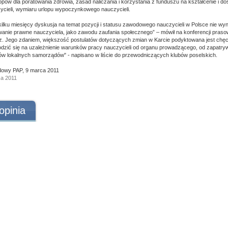
opów dla poratowania zdrowia, zasad naliczania i korzystania z funduszu na kształcenie i do
cieli, wymiaru urlopu wypoczynkowego nauczycieli.
kilku miesięcy dyskusja na temat pozycji i statusu zawodowego nauczycieli w Polsce nie wyni
anie prawne nauczyciela, jako zawodu zaufania społecznego” – mówił na konferencji pras
z. Jego zdaniem, większość postulatów dotyczących zmian w Karcie podyktowana jest chęc
zić się na uzależnienie warunków pracy nauczycieli od organu prowadzącego, od zapatry
etów lokalnych samorządów" - napisano w liście do przewodniczących klubów poselskich.
owy PAP, 9 marca 2011
ca 2011
opinia