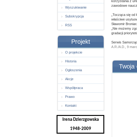
korzystania z url
zawodowe nauczy
Wyszukiwanie
„Tocząca się od 
Subskrypcja
właściwe usytuow
Sławomir Broniar
RSS
„Nie możemy zgod
gradacji prioryt
Projekt
Serwis Samorząd
A.R./A.D., 9 mar
O projekcie
Historia
Twoja 
Ogłoszenia
Akcje
Współpraca
Prawo
Kontakt
Irena Dzierzgowska
1948-2009