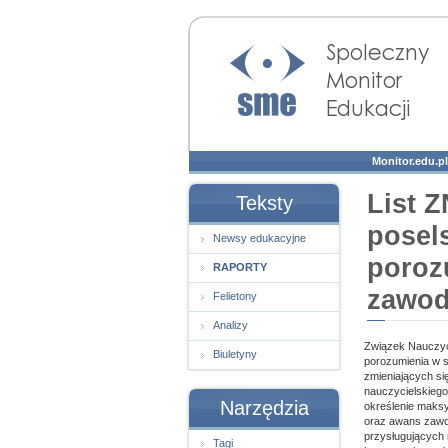
Społeczny Monitor
Edukacji
Monitor.edu.pl
List 
Teksty
posel
Newsy edukacyjne
poroz
RAPORTY
zawod
Felietony
Analizy
Związek Nauczyci
Biuletyny
porozumienia w 
zmieniających si
nauczycielskiego,
Narzędzia
określenie maks
oraz awans zawod
przysługujących
Tagi