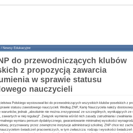
/
Newsy Edukacyjne
ZNP do przewodniczących klubów
skich z propozycją zawarcia
umienia w sprawie statusu
owego nauczycieli
elstwa Polskiego wystosował list do przewodniczących wszystkich klubów poselskich z pr
sprawie statusu zawodowego nauczycieli. Według ZNP, Kartę Nauczyciela należy dostosow
ę warunków, jednak „absolutnie nie można zrezygnować ze szczególnych, wynikających ze 
 zawartych w niej regulacji". Związek wymienia wśród nich zasady zatrudniania i zwalniania 
ymalnego wymiaru pensum dydaktycznego, gwarantowanie minimalnej wysokości wynagrodze
owy, przyznawany przez zewnętrzne instytucje administracji szkolnej. ZNP chce też zach
 nauczycielom świadczeń pracowniczych, w tym zwłaszcza: rodzaju i wysokości świadczeń 