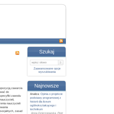
Szukaj
Zaawansowane opcje
wyszukiwania
Najnowsze
opozycją zawarcia
ywać do
Analiza:
Opinia o projekcie
specyfiki zawodu
podstawy programowej z
nauczycieli,
historii dla liceum
nia nauczycieli
ogólnokształcącego i
owania
technikum
socjalnych, zasad
Anna Dzierzgowska, Piotr