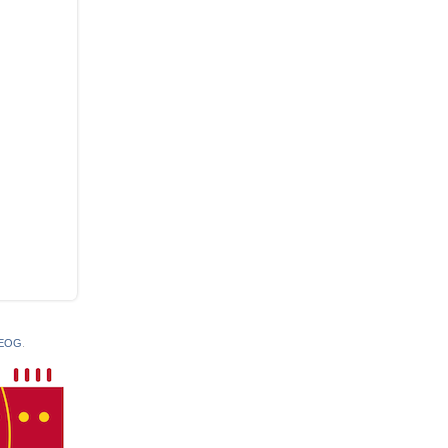
 EOG
.