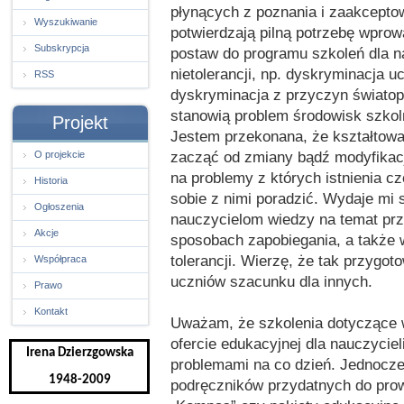
płynących z poznania i zaakcepto
Wyszukiwanie
potwierdzają pilną potrzebę wprow
Subskrypcja
postaw do programu szkoleń dla na
nietolerancji, np. dyskryminacja 
RSS
dyskryminacja z przyczyn światop
stanowią problem środowisk szkoln
Projekt
Jestem przekonana, że kształtowa
zacząć od zmiany bądź modyfikacj
O projekcie
na problemy z których istnienia cz
Historia
sobie z nimi poradzić. Wydaje mi s
Ogłoszenia
nauczycielom wiedzy na temat przy
Akcje
sposobach zapobiegania, a także 
tolerancji. Wierzę, że tak przygot
Współpraca
uczniów szacunku dla innych.
Prawo
Kontakt
Uważam, że szkolenia dotyczące 
ofercie edukacyjnej dla nauczycie
Irena Dzierzgowska
problemami na co dzień. Jednocz
1948-2009
podręczników przydatnych do prow