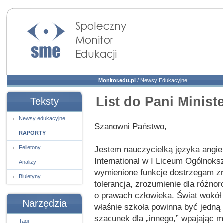
Społeczny Monitor
Edukacji
Monitor.edu.pl
/
Newsy Edukacyjne
List do Pani Minist
Teksty
Newsy edukacyjne
Szanowni Państwo,
RAPORTY
Felietony
Jestem nauczycielką języka angie
International w I Liceum Ogólnok
Analizy
wymienione funkcje dostrzegam zn
Biuletyny
tolerancja, zrozumienie dla różno
o prawach człowieka. Świat wokół n
Narzędzia
właśnie szkoła powinna być jedną 
szacunek dla „innego,” wpajając 
Tagi