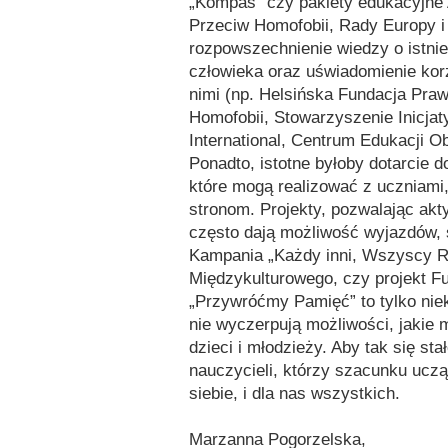
„Kompas” czy pakiety edukacyjne 
Przeciw Homofobii, Rady Europy i
rozpowszechnienie wiedzy o istnie
człowieka oraz uświadomienie kor
nimi (np. Helsińska Fundacja Pra
Homofobii, Stowarzyszenie Inicj
International, Centrum Edukacji Ob
Ponadto, istotne byłoby dotarcie d
które mogą realizować z uczniami
stronom. Projekty, pozwalając a
często dają możliwość wyjazdów, s
Kampania „Każdy inni, Wszyscy R
Międzykulturowego, czy projekt F
„Przywróćmy Pamięć” to tylko nie
nie wyczerpują możliwości, jakie
dzieci i młodzieży. Aby tak się st
nauczycieli, którzy szacunku uczą
siebie, i dla nas wszystkich.
Marzanna Pogorzelska,