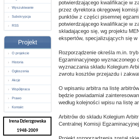
potwierdzającego kwalifikacje w 
Wyszukiwanie
przez dyrektora okręgowej komisj
punktów z części pisemnej egzami
Subskrypcja
potwierdzającego kwalifikacje w 
RSS
składającego się, wg projektu ME
ekspertów, specjalizujących się w 
Projekt
Rozporządzenie określa m.in. tryb
O projekcie
Egzaminacyjnego wyznaczonego do
Historia
wyznaczania składu Kolegium Arbi
Ogłoszenia
zwrotu kosztów przejazdu i zakwa
Akcje
O wpisaniu arbitra na listę arbitrów
Współpraca
będzie powiadamiał zainteresowan
Prawo
według kolejności wpisu na listę ar
Kontakt
Arbitrów do składu Kolegium Arbi
Irena Dzierzgowska
Centralnej Komisji Egzaminacyjnej 
1948-2009
Projekt rozporządzenia został ski