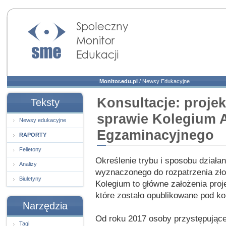
Społeczny Monitor
Edukacji
Monitor.edu.pl
/
Newsy Edukacyjne
Konsultacje: proje
Teksty
sprawie Kolegium A
Newsy edukacyjne
Egzaminacyjnego
RAPORTY
Felietony
Określenie trybu i sposobu działa
Analizy
wyznaczonego do rozpatrzenia zło
Biuletyny
Kolegium to główne założenia proj
które zostało opublikowane pod kon
Narzędzia
Od roku 2017 osoby przystępując
Tagi