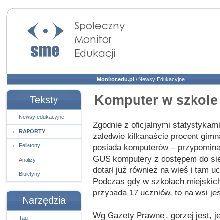
Społeczny Monitor
Edukacji
Monitor.edu.pl
/
Newsy Edukacyjne
Komputer w szkole 
Teksty
Newsy edukacyjne
Zgodnie z oficjalnymi statystykami
RAPORTY
zaledwie kilkanaście procent gimna
Felietony
posiada komputerów – przypomin
GUS komputery z dostępem do siec
Analizy
dotarł już również na wieś i tam 
Biuletyny
Podczas gdy w szkołach miejskich
przypada 17 uczniów, to na wsi jes
Narzędzia
Wg Gazety Prawnej, gorzej jest, j
Tagi