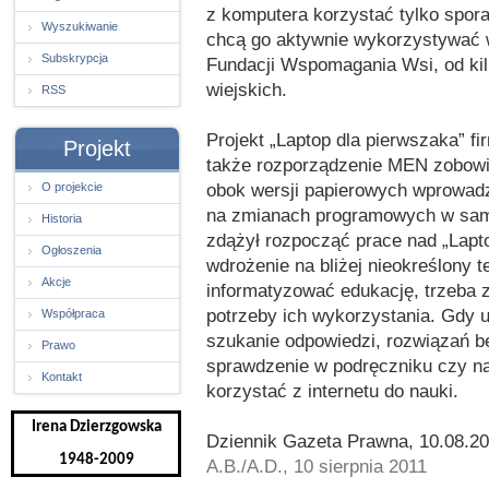
z komputera korzystać tylko sporad
Wyszukiwanie
chcą go aktywnie wykorzystywać w
Subskrypcja
Fundacji Wspomagania Wsi, od kilk
wiejskich.
RSS
Projekt „Laptop dla pierwszaka” fi
Projekt
także rozporządzenie MEN zobowi
obok wersji papierowych wprowadzil
O projekcie
na zmianach programowych w samy
Historia
zdążył rozpocząć prace nad „Lapt
Ogłoszenia
wdrożenie na bliżej nieokreślony
Akcje
informatyzować edukację, trzeba 
potrzeby ich wykorzystania. Gdy u
Współpraca
szukanie odpowiedzi, rozwiązań b
Prawo
sprawdzenie w podręczniku czy na
Kontakt
korzystać z internetu do nauki.
Irena Dzierzgowska
Dziennik Gazeta Prawna, 10.08.2
1948-2009
A.B./A.D., 10 sierpnia 2011