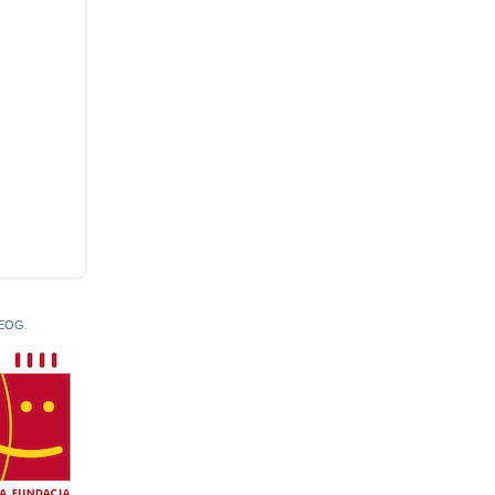
 EOG
.