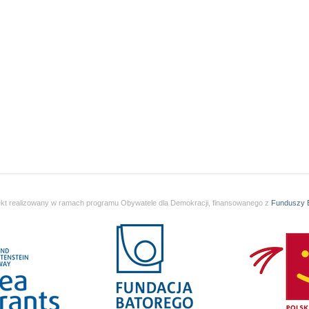
ekt realizowany w ramach programu Obywatele dla Demokracji, finansowanego z
Funduszy