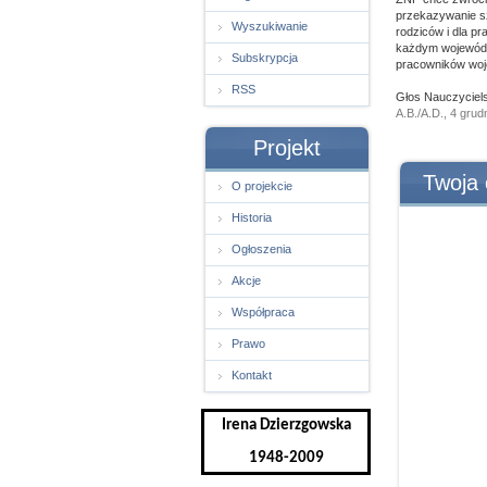
przekazywanie s
Wyszukiwanie
rodziców i dla pr
każdym wojewódzk
Subskrypcja
pracowników woj
RSS
Głos Nauczyciels
A.B./A.D., 4 grud
Projekt
Twoja 
O projekcie
Historia
Ogłoszenia
Akcje
Współpraca
Prawo
Kontakt
Irena Dzierzgowska
1948-2009