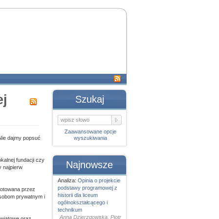
ej
Szukaj
Zaawansowane opcje
Nie dajmy popsuć
wyszukiwania
alnej fundacji czy
Najnowsze
 najpierw
Analiza:
Opinia o projekcie
podstawy programowej z
ygotowana przez
historii dla liceum
osobom prywatnym i
ogólnokształcącego i
technikum
Anna Dzierzgowska, Piotr
światowe oraz