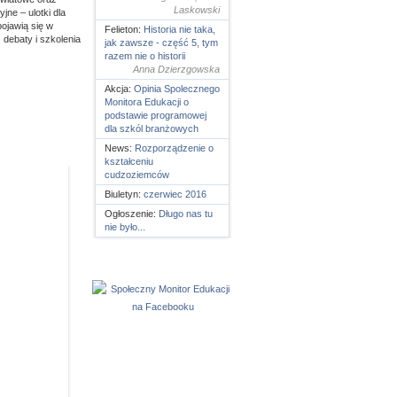
Laskowski
ne – ulotki dla
pojawią się w
Felieton:
Historia nie taka,
debaty i szkolenia
jak zawsze - część 5, tym
razem nie o historii
Anna Dzierzgowska
Akcja:
Opinia Spolecznego
Monitora Edukacji o
podstawie programowej
dla szkól branżowych
News:
Rozporządzenie o
kształceniu
cudzoziemców
Biuletyn:
czerwiec 2016
Ogłoszenie:
Długo nas tu
nie było...