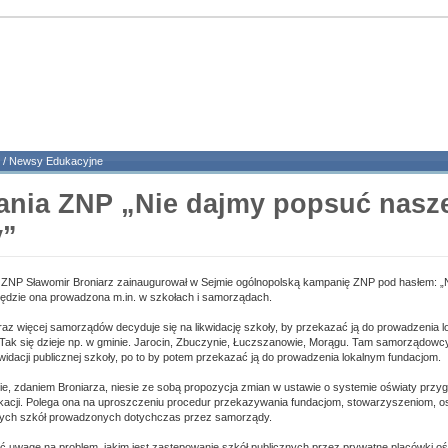
/
Newsy Edukacyjne
nia ZNP „Nie dajmy popsuć nasz
y”
s ZNP Sławomir Broniarz zainaugurował w Sejmie ogólnopolską kampanię ZNP pod hasłem: „
Będzie ona prowadzona m.in. w szkołach i samorządach.
z więcej samorządów decyduje się na likwidację szkoły, by przekazać ją do prowadzenia lok
Tak się dzieje np. w gminie. Jarocin, Zbuczynie, Łuczszanowie, Morągu. Tam samorządowcy
kwidacji publicznej szkoły, po to by potem przekazać ją do prowadzenia lokalnym fundacjom.
ie, zdaniem Broniarza, niesie ze sobą propozycja zmian w ustawie o systemie oświaty prz
kacji. Polega ona na uproszczeniu procedur przekazywania fundacjom, stowarzyszeniom, 
znych szkół prowadzonych dotychczas przez samorządy.
 uwagę na problem, jakim jest zastępowanie szkół publicznych przez prywatne placówki o