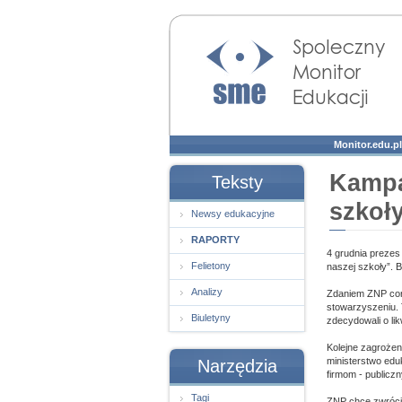
Społeczny Monitor
Edukacji
Monitor.edu.pl
Kampa
Teksty
szkoł
Newsy edukacyjne
RAPORTY
4 grudnia preze
Felietony
naszej szkoły”. 
Analizy
Zdaniem ZNP cora
stowarzyszeniu. 
Biuletyny
zdecydowali o li
Kolejne zagrożen
ministerstwo edu
Narzędzia
firmom - public
Tagi
ZNP chce zwrócić