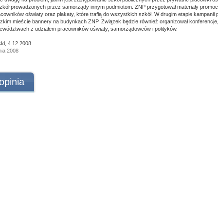
zkół prowadzonych przez samorządy innym podmiotom. ZNP przygotował materiały promocyj
acowników oświaty oraz plakaty, które trafią do wszystkich szkół. W drugim etapie kampanii 
im mieście bannery na budynkach ZNP. Związek będzie również organizował konferencje, 
ewództwach z udziałem pracowników oświaty, samorządowców i polityków.
ki, 4.12.2008
nia 2008
opinia