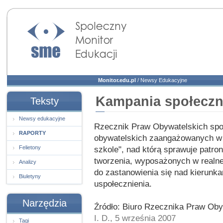
Społeczny Monitor
Edukacji
Monitor.edu.pl
/
Newsy Edukacyjne
Kampania społeczn
Teksty
Newsy edukacyjne
Rzecznik Praw Obywatelskich spotk
RAPORTY
obywatelskich zaangażowanych w 
Felietony
szkole", nad którą sprawuje patro
tworzenia, wyposażonych w realne
Analizy
do zastanowienia się nad kierunka
Biuletyny
uspołecznienia.
Narzędzia
Źródło: Biuro Rzecznika Praw Oby
I. D., 5 września 2007
Tagi