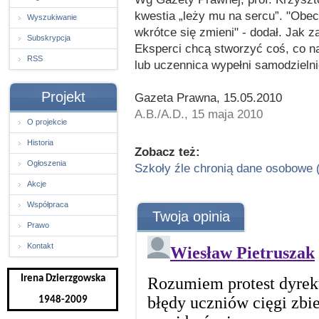
kwestia „leży mu na sercu”. "Obecn
Wyszukiwanie
wkrótce się zmieni" - dodał. Jak 
Subskrypcja
Eksperci chcą stworzyć coś, co na
RSS
lub uczennica wypełni samodzielni
Projekt
Gazeta Prawna, 15.05.2010
A.B./A.D., 15 maja 2010
O projekcie
Historia
Zobacz też:
Ogłoszenia
Szkoły źle chronią dane osobowe 
Akcje
Współpraca
Twoja opinia
Prawo
Kontakt
Irena Dzierzgowska
1948-2009