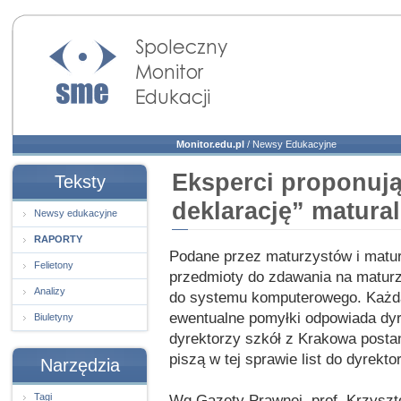
Społeczny Monitor
Edukacji
Monitor.edu.pl
/
Newsy Edukacyjne
Eksperci proponują
Teksty
deklarację” matura
Newsy edukacyjne
RAPORTY
Podane przez maturzystów i maturz
Felietony
przedmioty do zdawania na maturz
Analizy
do systemu komputerowego. Każda
ewentualne pomyłki odpowiada dyr
Biuletyny
dyrektorzy szkół z Krakowa posta
piszą w tej sprawie list do dyrekt
Narzędzia
Tagi
Wg Gazety Prawnej, prof. Krzyszt