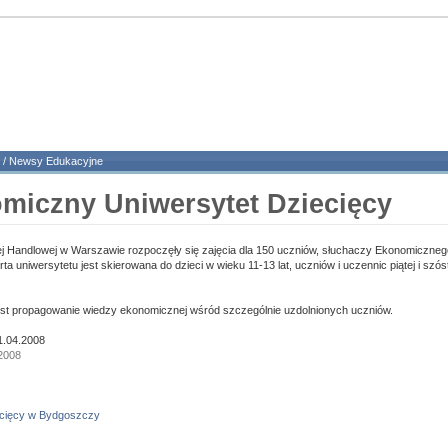
/
Newsy Edukacyjne
miczny Uniwersytet Dziecięcy
j Handlowej w Warszawie rozpoczęły się zajęcia dla 150 uczniów, słuchaczy Ekonomiczneg
ta uniwersytetu jest skierowana do dzieci w wieku 11-13 lat, uczniów i uczennic piątej i szós
est propagowanie wiedzy ekonomicznej wśród szczególnie uzdolnionych uczniów.
1.04.2008
 2008
ecięcy w Bydgoszczy