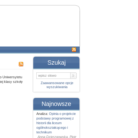
Szukaj
o Uniwersytetu
tej klasy szkoły
Zaawansowane opcje
wyszukiwania
Najnowsze
Analiza:
Opinia o projekcie
podstawy programowej z
historii dla liceum
ogólnokształcącego i
technikum
Anna Dzierzgowska, Piotr