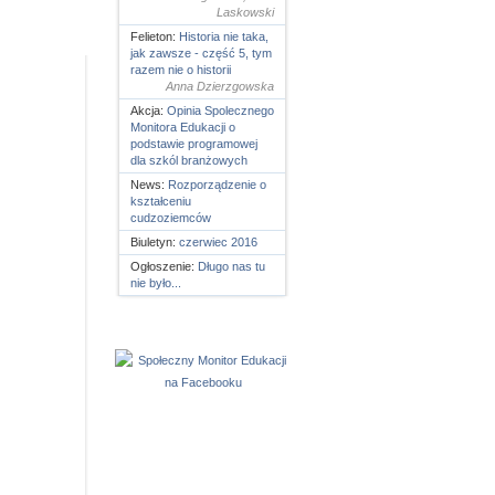
Laskowski
Felieton:
Historia nie taka,
jak zawsze - część 5, tym
razem nie o historii
Anna Dzierzgowska
Akcja:
Opinia Spolecznego
Monitora Edukacji o
podstawie programowej
dla szkól branżowych
News:
Rozporządzenie o
kształceniu
cudzoziemców
Biuletyn:
czerwiec 2016
Ogłoszenie:
Długo nas tu
nie było...