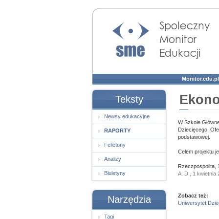
Społeczny Monitor
Edukacji
Monitor.edu.pl
Ekono
Teksty
Newsy edukacyjne
W Szkole Główne
Dziecięcego. Ofer
RAPORTY
podstawowej.
Felietony
Celem projektu j
Analizy
Rzeczpospolita, 
Biuletyny
A. D., 1 kwietnia
Zobacz też:
Narzędzia
Uniwersytet Dzi
Tagi