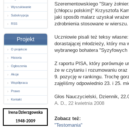
Szerementowskiego "Stary żołnierz
Wyszukiwanie
[chłopcu polskim]" Krzysztofa Ka
Subskrypcja
jaki sposób malarz uzyskał wrażen
zdrobnienia stosowane w wierszu.
RSS
Uczniowie pisali też teksy własne
Projekt
dorastającej młodzieży, który ma
wybranego bohatera "Syzyfowych p
O projekcie
Historia
Z raportu PISA, który porównuje u
Ogłoszenia
że w czytaniu i rozumowaniu oraz 
Akcje
9. pozycję w rankingu. Trochę gor
zajęliśmy odpowiednio 23. i 25. mi
Współpraca
Prawo
Głos Nauczycielski, Dziennik, 22.
Kontakt
A. D., 22 kwietnia 2008
Irena Dzierzgowska
Zobacz też:
1948-2009
"Testomania"