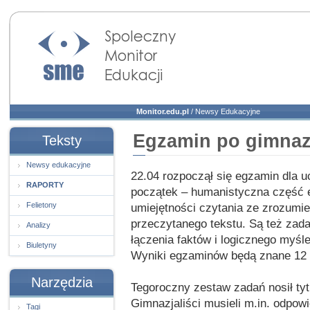
Społeczny Monitor
Edukacji
Monitor.edu.pl
/
Newsy Edukacyjne
Egzamin po gimna
Teksty
Newsy edukacyjne
22.04 rozpoczął się egzamin dla
RAPORTY
początek – humanistyczna część 
Felietony
umiejętności czytania ze zrozumi
przeczytanego tekstu. Są też zad
Analizy
łączenia faktów i logicznego myśle
Biuletyny
Wyniki egzaminów będą znane 12
Narzędzia
Tegoroczny zestaw zadań nosił tytu
Gimnazjaliści musieli m.in. odpow
Tagi