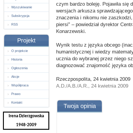
czym bardzo boleję. Pojawiła się 
Wyszukiwanie
wersjach arkusza sprawdzającego 
Subskrypcja
znaczenia i nikomu nie zaszkodzi,
piersi” – powiedział dyrektor Cent
RSS
Konarzewski.
Projekt
Wynik testu z języka obcego (inac
humanistycznej i wiedzy matematy
O projekcie
ucznia do wybranej przez niego sz
Historia
diagnozować znajomość języka ob
Ogłoszenia
Akcje
Rzeczpospolita, 24 kwietnia 2009
A.D./A.B./A.R., 24 kwietnia 2009
Współpraca
Prawo
Kontakt
Twoja opinia
Irena Dzierzgowska
1948-2009