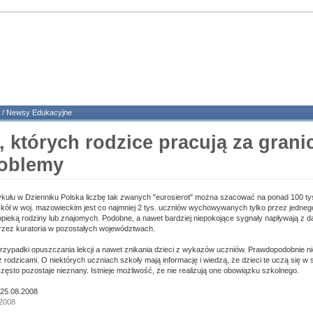
/
Newsy Edukacyjne
, których rodzice pracują za granic
roblemy
ykułu w Dzienniku Polska liczbę tak zwanych "eurosierot" można szacować na ponad 100 ty
ół w woj. mazowieckim jest co najmniej 2 tys. uczniów wychowywanych tylko przez jedneg
opieką rodziny lub znajomych. Podobne, a nawet bardziej niepokojące sygnały napływają z 
zez kuratoria w pozostałych województwach.
rzypadki opuszczania lekcji a nawet znikania dzieci z wykazów uczniów. Prawdopodobnie n
 rodzicami. O niektórych uczniach szkoły mają informację i wiedzą, że dzieci te uczą się w 
zęsto pozostaje nieznany. Istnieje możliwość, że nie realizują one obowiązku szkolnego.
 25.08.2008
 2008