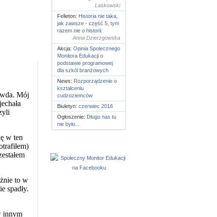
Laskowski
Felieton:
Historia nie taka,
jak zawsze - część 5, tym
razem nie o historii
Anna Dzierzgowska
Akcja:
Opinia Spolecznego
Monitora Edukacji o
podstawie programowej
dla szkól branżowych
News:
Rozporządzenie o
kształceniu
cudzoziemców
Biuletyn:
czerwiec 2016
Ogłoszenie:
Długo nas tu
nie było...