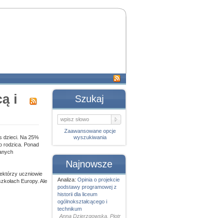
ą i
Szukaj
Zaawansowane opcje
s dzieci. Na 25%
wyszukiwania
o rodzica. Ponad
danych
Najnowsze
iektórzy uczniowie
Analiza:
Opinia o projekcie
szkołach Europy. Ale
podstawy programowej z
historii dla liceum
ogólnokształcącego i
technikum
Anna Dzierzgowska, Piotr