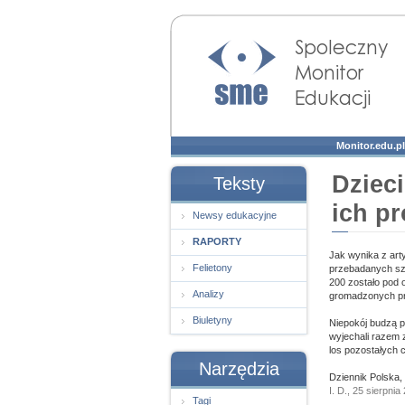
Społeczny Monitor
Edukacji
Monitor.edu.pl
Dzieci
Teksty
ich p
Newsy edukacyjne
RAPORTY
Jak wynika z art
Felietony
przebadanych szk
200 zostało pod 
Analizy
gromadzonych pr
Biuletyny
Niepokój budzą p
wyjechali razem z
los pozostałych c
Narzędzia
Dziennik Polska,
I. D., 25 sierpnia
Tagi