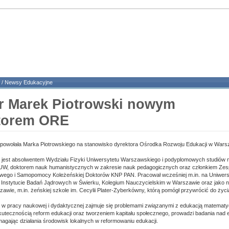
/
Newsy Edukacyjne
r Marek Piotrowski nowym
torem ORE
i powołała Marka Piotrowskiego na stanowisko dyrektora Ośrodka Rozwoju Edukacji w Wars
 jest absolwentem Wydziału Fizyki Uniwersytetu Warszawskiego i podyplomowych studiów 
W, doktorem nauk humanistycznych w zakresie nauk pedagogicznych oraz członkiem Zes
wego i Samopomocy Koleżeńskiej Doktorów KNP PAN. Pracował wcześniej m.in. na Uniwers
nstytucie Badań Jądrowych w Świerku, Kolegium Nauczycielskim w Warszawie oraz jako na
awie, m.in. żeńskiej szkole im. Cecylii Plater-Zyberkówny, którą pomógł przywrócić do życi
 w pracy naukowej i dydaktycznej zajmuje się problemami związanymi z edukacją matematy
kutecznością reform edukacji oraz tworzeniem kapitału społecznego, prowadzi badania nad 
gając działania środowisk lokalnych w reformowaniu edukacji.