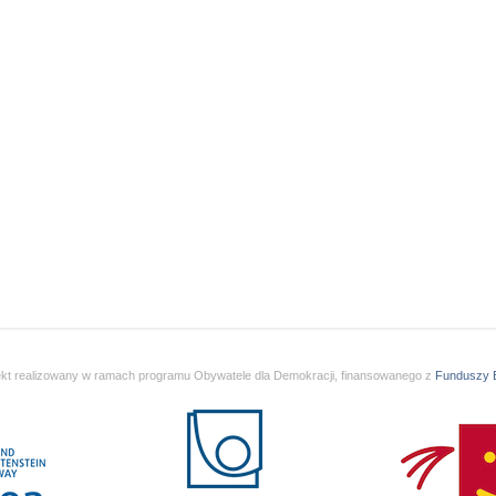
ekt realizowany w ramach programu Obywatele dla Demokracji, finansowanego z
Funduszy