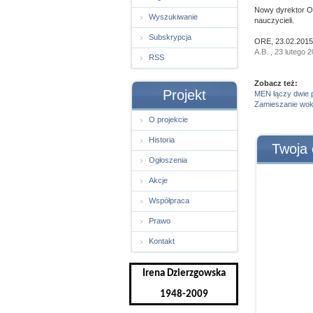
Nowy dyrektor O
Wyszukiwanie
nauczycieli.
Subskrypcja
ORE, 23.02.2015
A.B. , 23 lutego 
RSS
Zobacz też:
Projekt
MEN łączy dwie 
Zamieszanie wokó
O projekcie
Historia
Twoja 
Ogłoszenia
Akcje
Współpraca
Prawo
Kontakt
Irena Dzierzgowska
1948-2009