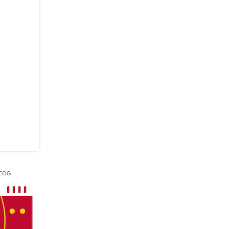
 EOG
.