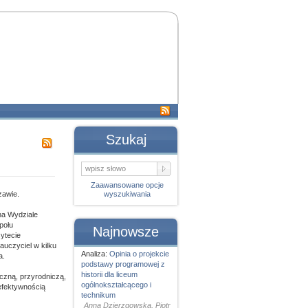
Szukaj
Zaawansowane opcje
zawie.
wyszukiwania
na Wydziale
połu
Najnowsze
ytecie
uczyciel w kilku
Analiza:
Opinia o projekcie
a.
podstawy programowej z
historii dla liceum
czną, przyrodniczą,
ogólnokształcącego i
efektywnością
technikum
Anna Dzierzgowska, Piotr