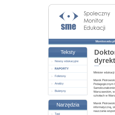
Społeczny Monitor
Edukacji
Monitor.edu.pl
Dokto
Teksty
dyrek
Newsy edukacyjne
RAPORTY
Minister edukacj
Felietony
Marek Piotrowski
Analizy
Pedagogicznym U
Samokształcenio
Biuletyny
Warszawskim, w I
szkołach w Warsz
Marek Piotrowski
Narzędzia
informatyczną, s
nauczania wspoma
Tagi