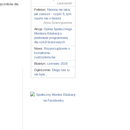
Laskowski
ęczników dla
Felieton:
Historia nie taka,
jak zawsze - część 5, tym
razem nie o historii
Anna Dzierzgowska
Akcja:
Opinia Spolecznego
Monitora Edukacji o
podstawie programowej
dla szkól branżowych
News:
Rozporządzenie o
kształceniu
cudzoziemców
Biuletyn:
czerwiec 2016
Ogłoszenie:
Długo nas tu
nie było...