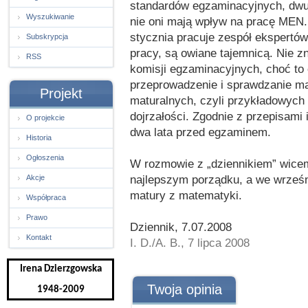
standardów egzaminacyjnych, dwuk
Wyszukiwanie
nie oni mają wpływ na pracę MEN
stycznia pracuje zespół ekspertów
Subskrypcja
pracy, są owiane tajemnicą. Nie z
RSS
komisji egzaminacyjnych, choć to 
przeprowadzenie i sprawdzanie ma
Projekt
maturalnych, czyli przykładowych
dojrzałości. Zgodnie z przepisami 
O projekcie
dwa lata przed egzaminem.
Historia
Ogłoszenia
W rozmowie z „dziennikiem” wicem
najlepszym porządku, a we wrześ
Akcje
matury z matematyki.
Współpraca
Prawo
Dziennik, 7.07.2008
Kontakt
I. D./A. B., 7 lipca 2008
Irena Dzierzgowska
Twoja opinia
1948-2009