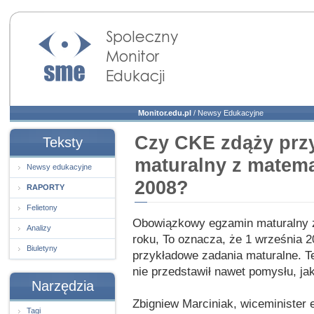
Społeczny Monitor
Edukacji
Monitor.edu.pl
/
Newsy Edukacyjne
Czy CKE zdąży prz
Teksty
maturalny z matema
Newsy edukacyjne
2008?
RAPORTY
Felietony
Obowiązkowy egzamin maturalny z
Analizy
roku, To oznacza, że 1 września 2
Biuletyny
przykładowe zadania maturalne. Te
nie przedstawił nawet pomysłu, j
Narzędzia
Zbigniew Marciniak, wiceminister 
Tagi