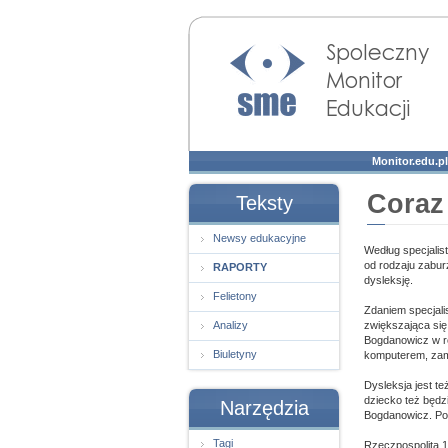
Społeczny Monitor
Edukacji
Monitor.edu.pl
Coraz
Teksty
Newsy edukacyjne
Według specjalis
od rodzaju zabur
RAPORTY
dysleksję.
Felietony
Zdaniem specjalis
Analizy
zwiększająca się
Bogdanowicz w ro
Biuletyny
komputerem, zami
Dysleksja jest te
dziecko też będz
Narzędzia
Bogdanowicz. Pod
Tagi
Rzeczpospolita 