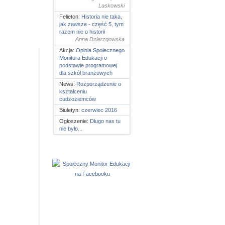
Laskowski
Felieton:
Historia nie taka,
jak zawsze - część 5, tym
razem nie o historii
Anna Dzierzgowska
Akcja:
Opinia Spolecznego
Monitora Edukacji o
podstawie programowej
dla szkól branżowych
News:
Rozporządzenie o
kształceniu
cudzoziemców
Biuletyn:
czerwiec 2016
Ogłoszenie:
Długo nas tu
nie było...