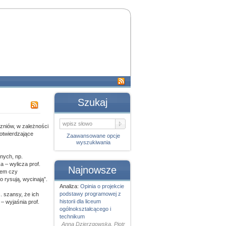
Szukaj
zniów, w zależności
otwierdzające
Zaawansowane opcje
wyszukiwania
wnych, np.
 – wylicza prof.
Najnowsze
rem czy
 rysują, wycinają”.
Analiza:
Opinia o projekcie
podstawy programowej z
. szansy, że ich
historii dla liceum
– wyjaśnia prof.
ogólnokształcącego i
technikum
Anna Dzierzgowska, Piotr