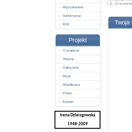
I. D., 22 wrześni
Wyszukiwanie
Subskrypcja
Twoja 
RSS
Projekt
O projekcie
Historia
Ogłoszenia
Akcje
Współpraca
Prawo
Kontakt
Irena Dzierzgowska
1948-2009