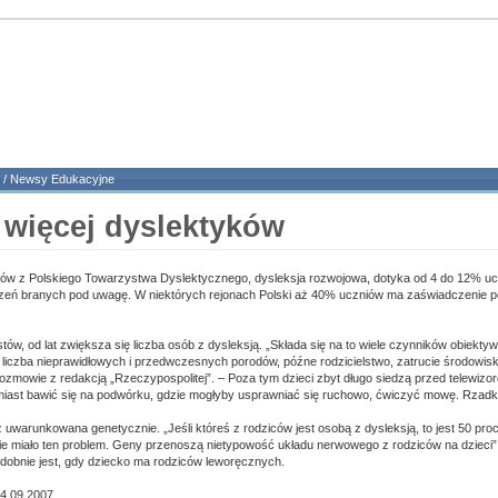
/
Newsy Edukacyjne
 więcej dyslektyków
tów z Polskiego Towarzystwa Dyslektycznego, dysleksja rozwojowa, dotyka od 4 do 12% uc
zeń branych pod uwagę. W niektórych rejonach Polski aż 40% uczniów ma zaświadczenie p
tów, od lat zwiększa się liczba osób z dysleksją. „Składa się na to wiele czynników obiekty
 liczba nieprawidłowych i przedwczesnych porodów, późne rodzicielstwo, zatrucie środowiska
zmowie z redakcją „Rzeczypospolitej”. – Poza tym dzieci zbyt długo siedzą przed telewizo
ast bawić się na podwórku, gdzie mogłyby usprawniać się ruchowo, ćwiczyć mowę. Rzadko
ż uwarunkowana genetycznie. „Jeśli któreś z rodziców jest osobą z dysleksją, to jest 50 proc
ie miało ten problem. Geny przenoszą nietypowość układu nerwowego z rodziców na dzieci” 
obnie jest, gdy dziecko ma rodziców leworęcznych.
14.09.2007