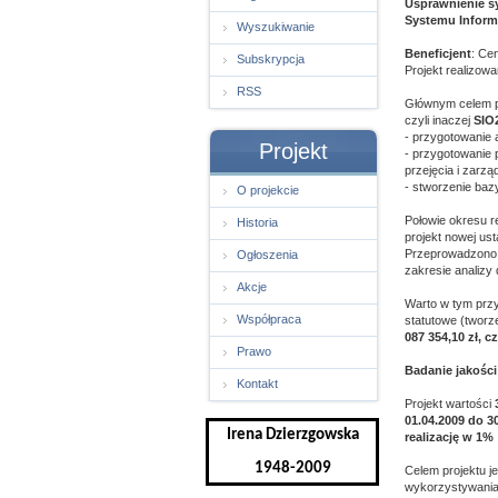
Usprawnienie s
Systemu Inform
Wyszukiwanie
Beneficjent
: Ce
Subskrypcja
Projekt realizowa
RSS
Głównym celem pr
czyli inaczej
SIO
- przygotowanie
Projekt
- przygotowanie
przejęcia i zarzą
- stworzenie baz
O projekcie
Połowie okresu r
Historia
projekt nowej us
Przeprowadzono c
Ogłoszenia
zakresie analizy
Akcje
Warto w tym przy
Współpraca
statutowe (tworz
087 354,10 zł, c
Prawo
Badanie jakości
Kontakt
Projekt wartości
01.04.2009 do 3
Irena Dzierzgowska
realizację w 1%
1948-2009
Celem projektu j
wykorzystywania 