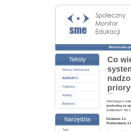
Społeczny Monitor
Edukacji
Monitor.edu.pl
Co wie
Teksty
syste
Newsy edukacyjne
nadzo
RAPORTY
priory
Felietony
Analizy
Informacja o rea
Biuletyny
pochodzą ze sp
działaniach. Na 
Narzędzia
Działanie 3.1.
Poddziałanie 3.
Tagi