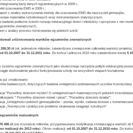
zintegrowaną bazę danych egzaminacyjnych w 2009 r.;
del szacowania EWD w 2009 r.;
aport z analizy wykorzystania metody dla szacowania EWD dla nauczycieli gimnazjów;
estaw materiałów szkoleniowych wraz instrumentarium statystycznym;
 badania podłużne ścieżki rozwoju edukacyjnego dzieci i młodzieży i sprzężone z nim moni
egzaminów zewnętrznych;
ort z analizy procesu różnicowania się polskich szkół.
nkowań zróżnicowania wyników egzaminów zewnętrznych
 208,30 zł
(ok. jedenaście milionów; zatwierdzono zmniejszenie całkowitej wartości projektu).
od 01.10.2007 do 31.12.2011 roku
. Do końca I półrocza 2010 roku zatwierdzono kwotę
5 43
ie systemu egzaminów zewnętrznych jako skutecznego narzędzia polityki edukacyjnej pozwa
ciągłe doskonalenie jakości funkcjonowania szkoły na wszystkich etapach kształcenia.
u już zrealizowano:
ortów badawczych, dotyczących badania umiejętności podstawowych uczniów trzeciej klasy
kacja "Pozwólmy dzieciom myśleć! O umiejętnościach matematycznych polskich trzecioklasis
blikacjami: " Pozwólmy dzieciom mówić i pisać", "Pozwólmy dzieciom działać";
acja „Umiejętności polskich gimnazjalistów – pomiar, wyniki, zadania testowe z komentarzami
kacja „Teoretyczne i praktyczne problemy skalowania osiągnięć szkolnych”.
 egzaminów maturalnych
76 496 zł
(sto trzynaście milionów; przygotowywana modyfikacja zmniejszająca wartość do
es realizacji do 2013 roku
). Okres realizacji:
od 01.10.2007 do 31.12.2010 roku
. Do końca