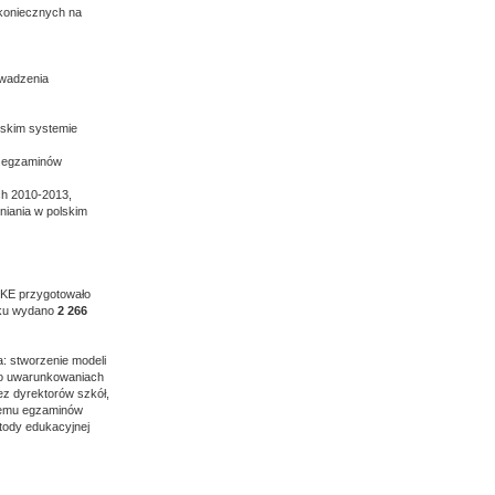
 koniecznych na
owadzenia
lskim systemie
la egzaminów
ch 2010-2013,
niania w polskim
 CKE przygotowało
roku wydano
2 266
: stworzenie modeli
y o uwarunkowaniach
z dyrektorów szkół,
stemu egzaminów
tody edukacyjnej