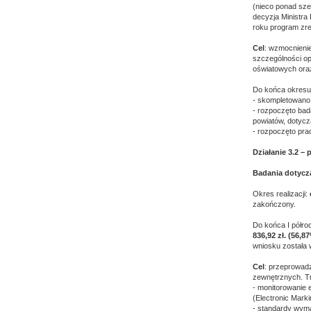
(nieco ponad szes
decyzja Ministra 
roku program zr
Cel
: wzmocnienie
szczególności op
oświatowych oraz
Do końca okresu
- skompletowano 
- rozpoczęto bad
powiatów, dotycz
- rozpoczęto pra
Działanie 3.2 –
Badania dotycz
Okres realizacji:
zakończony.
Do końca I półro
836,92 zł. (56,8
wniosku została
Cel
: przeprowadz
zewnętrznych. Tr
- monitorowanie 
(Electronic Marki
- standardy wym