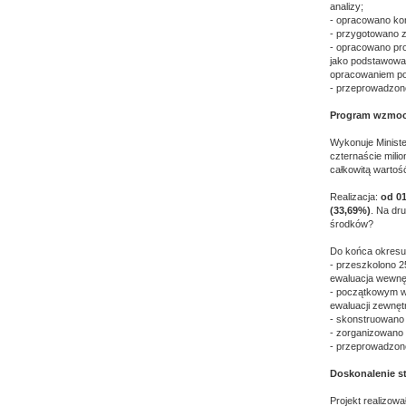
analizy;
- opracowano ko
- przygotowano z
- opracowano pro
jako podstawowa s
opracowaniem por
- przeprowadzono
Program wzmocn
Wykonuje Ministe
czternaście mili
całkowitą wartość
Realizacja:
od 01
(33,69%)
. Na dr
środków?
Do końca okres
- przeszkolono 
ewaluacja wewnę
- początkowym w
ewaluacji zewnęt
- skonstruowano
- zorganizowano
- przeprowadzon
Doskonalenie st
Projekt realizow