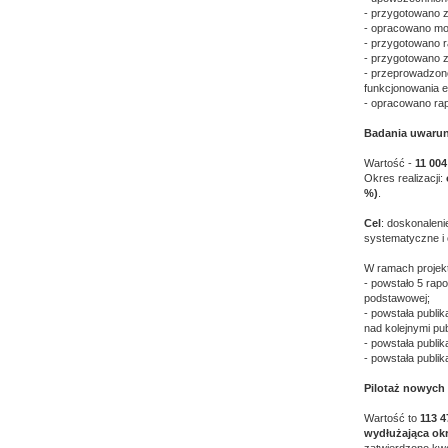
- przygotowano 
- opracowano mo
- przygotowano r
- przygotowano z
- przeprowadzono
funkcjonowania 
- opracowano rap
Badania uwaru
Wartość -
11 004
Okres realizacji:
%)
.
Cel
: doskonalen
systematyczne i 
W ramach projekt
- powstało 5 rap
podstawowej;
- powstała publi
nad kolejnymi pu
- powstała publik
- powstała publi
Pilotaż nowych
Wartość to
113 4
wydłużająca okr