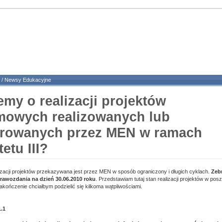
/
Newsy Edukacyjne
my o realizacji projektów
mowych realizowanych lub
rowanych przez MEN w ramach
tetu III?
lizacji projektów przekazywana jest przez MEN w sposób ograniczony i długich cyklach.
Zebr
rawozdania na dzień 30.06.2010 roku
. Przedstawiam tutaj stan realizacji projektów w po
zakończenie chciałbym podzielić się kilkoma wątpliwościami.
1.1