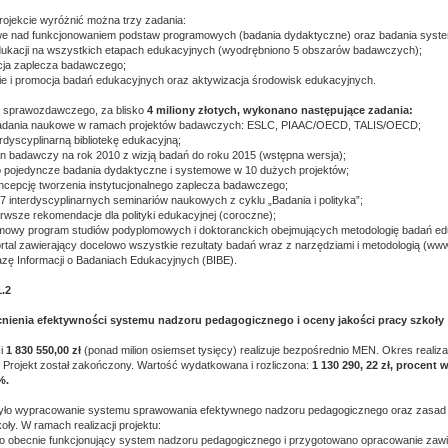
ojekcie wyróżnić można trzy zadania:
we nad funkcjonowaniem podstaw programowych (badania dydaktyczne) oraz badania syste
dukacji na wszystkich etapach edukacyjnych (wyodrębniono 5 obszarów badawczych);
zacja zaplecza badawczego;
e i promocja badań edukacyjnych oraz aktywizacja środowisk edukacyjnych.
 sprawozdawczego, za blisko
4 miliony złotych, wykonano następujące zadania:
badania naukowe w ramach projektów badawczych: ESLC, PIAAC/OECD, TALIS/OECD;
rdyscyplinarną bibliotekę edukacyjną;
n badawczy na rok 2010 z wizją badań do roku 2015 (wstępna wersja);
o pojedyncze badania dydaktyczne i systemowe w 10 dużych projektów;
cepcję tworzenia instytucjonalnego zaplecza badawczego;
7 interdyscyplinarnych seminariów naukowych z cyklu „Badania i polityka”;
rwsze rekomendacje dla polityki edukacyjnej (coroczne);
mowy program studiów podyplomowych i doktoranckich obejmujących metodologię badań ed
rtal zawierający docelowo wszystkie rezultaty badań wraz z narzędziami i metodologią (www.
zę Informacji o Badaniach Edukacyjnych (BIBE).
1.2
ienia efektywności systemu nadzoru pedagogicznego i oceny jakości pracy szkoły
ci
1 830 550,00 zł
(ponad milion osiemset tysięcy) realizuje bezpośrednio MEN. Okres realiza
. Projekt został zakończony. Wartość wydatkowana i rozliczona:
1 130 290, 22 zł, procent 
%.
było wypracowanie systemu sprawowania efektywnego nadzoru pedagogicznego oraz zasa
oły. W ramach realizacji projektu:
o obecnie funkcjonujący system nadzoru pedagogicznego i przygotowano opracowanie zawi