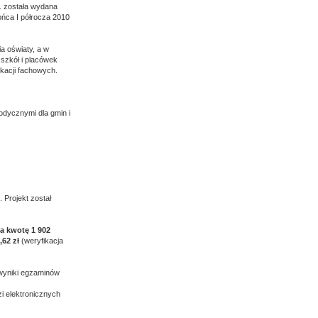
r. została wydana
ońca I półrocza 2010
a oświaty, a w
szkół i placówek
kacji fachowych.
odycznymi dla gmin i
. Projekt został
na kwotę 1 902
,62 zł
(weryfikacja
 wyniki egzaminów
i elektronicznych