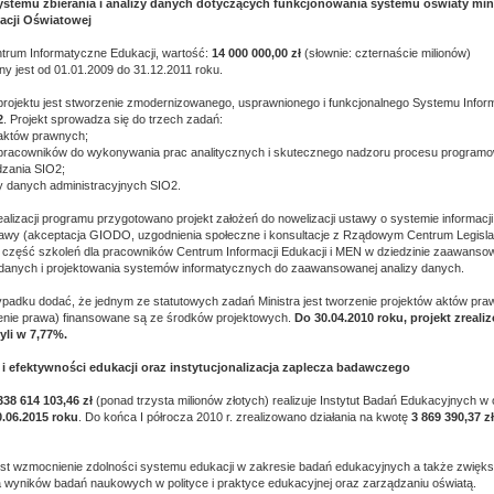
ystemu zbierania i analizy danych dotyczących funkcjonowania systemu oświaty min
acji Oświatowej
ntrum Informatyczne Edukacji, wartość:
14 000 000,00 zł
(słownie: czternaście milionów)
ny jest od 01.01.2009 do 31.12.2011 roku.
ojektu jest stworzenie zmodernizowanego, usprawnionego i funkcjonalnego Systemu Inform
2
. Projekt sprowadza się do trzech zadań:
 aktów prawnych;
 pracowników do wykonywania prac analitycznych i skutecznego nadzoru procesu programo
dzania SIO2;
y danych administracyjnych SIO2.
ealizacji programu przygotowano projekt założeń do nowelizacji ustawy o systemie informacj
tawy (akceptacja GIODO, uzgodnienia społeczne i konsultacje z Rządowym Centrum Legislac
zęść szkoleń dla pracowników Centrum Informacji Edukacji i MEN w dziedzinie zaawansowa
 danych i projektowania systemów informatycznych do zaawansowanej analizy danych.
padku dodać, że jednym ze statutowych zadań Ministra jest tworzenie projektów aktów pra
enie prawa) finansowane są ze środków projektowych.
Do 30.04.2010 roku, projekt zreal
zyli w 7,77%.
 i efektywności edukacji oraz instytucjonalizacja zaplecza badawczego
338 614 103,46 zł
(ponad trzysta milionów złotych) realizuje Instytut Badań Edukacyjnych w 
0.06.2015 roku
. Do końca I półrocza 2010 r. zrealizowano działania na kwotę
3 869 390,37 z
est wzmocnienie zdolności systemu edukacji w zakresie badań edukacyjnych a także zwięks
wyników badań naukowych w polityce i praktyce edukacyjnej oraz zarządzaniu oświatą.