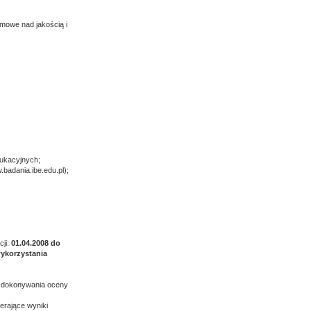
mowe nad jakością i
ukacyjnych;
badania.ibe.edu.pl);
cji:
01.04.2008 do
wykorzystania
d dokonywania oceny
erające wyniki