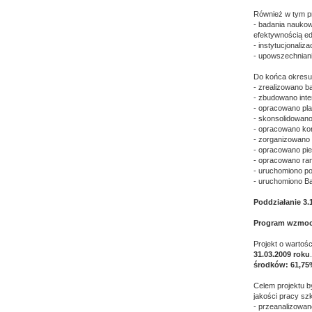
Również w tym pr
- badania nauko
efektywnością e
- instytucjonali
- upowszechniani
Do końca okresu
- zrealizowano 
- zbudowano inte
- opracowano pla
- skonsolidowan
- opracowano kon
- zorganizowano 
- opracowano pie
- opracowano ra
- uruchomiono po
- uruchomiono Ba
Poddziałanie 3.
Program wzmocn
Projekt o wartoś
31.03.2009 roku
środków: 61,75
Celem projektu 
jakości pracy szk
- przeanalizowan