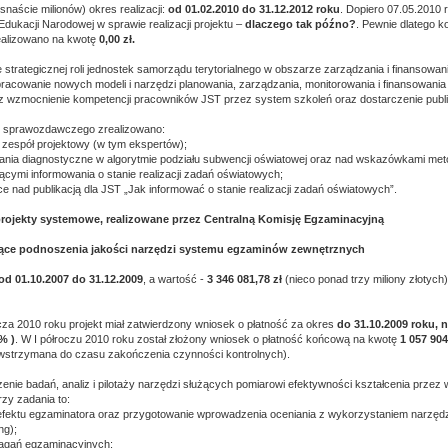
naście milionów) okres realizacji:
od 01.02.2010 do 31.12.2012 roku
. Dopiero 07.05.2010 
Edukacji Narodowej w sprawie realizacji projektu –
dlaczego tak późno?
. Pewnie dlatego k
ealizowano na kwotę
0,00 zł.
 strategicznej roli jednostek samorządu terytorialnego w obszarze zarządzania i finansowani
racowanie nowych modeli i narzędzi planowania, zarządzania, monitorowania i finansowania 
 wzmocnienie kompetencji pracowników JST przez system szkoleń oraz dostarczenie publi
 sprawozdawczego zrealizowano:
zespół projektowy (w tym ekspertów);
ania diagnostyczne w algorytmie podziału subwencji oświatowej oraz nad wskazówkami met
ącymi informowania o stanie realizacji zadań oświatowych;
ce nad publikacją dla JST „Jak informować o stanie realizacji zadań oświatowych”.
 projekty systemowe, realizowane przez Centralną Komisję Egzaminacyjną
ące podnoszenia jakości narzędzi systemu egzaminów zewnętrznych
od 01.10.2007 do 31.12.2009
, a wartość -
3 346 081,78 zł
(nieco ponad trzy miliony złotych)
cza 2010 roku projekt miał zatwierdzony wniosek o płatność za okres
do 31.10.2009 roku, 
7% )
. W I półroczu 2010 roku został złożony wniosek o płatność końcową na kwotę
1 057 904
 wstrzymana do czasu zakończenia czynności kontrolnych).
enie badań, analiz i pilotaży narzędzi służących pomiarowi efektywności kształcenia przez
zy zadania to:
efektu egzaminatora oraz przygotowanie wprowadzenia oceniania z wykorzystaniem narzędz
ng);
agań egzaminacyjnych;