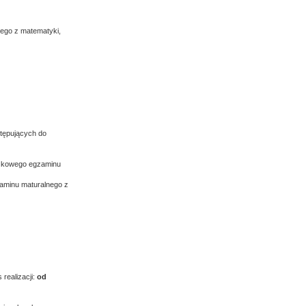
ego z matematyki,
stępujących do
ązkowego egzaminu
aminu maturalnego z
realizacji:
od