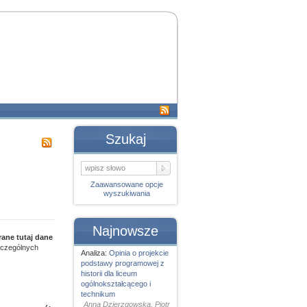
Szukaj
Zaawansowane opcje
wyszukiwania
Najnowsze
ane tutaj dane
szczególnych
Analiza:
Opinia o projekcie
podstawy programowej z
historii dla liceum
ogólnokształcącego i
technikum
Anna Dzierzgowska, Piotr