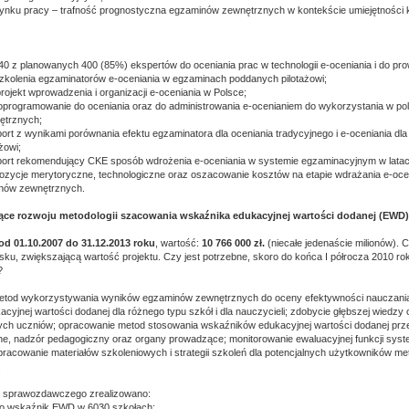
rynku pracy – trafność prognostyczna egzaminów zewnętrznych w kontekście umiejętności
40 z planowanych 400 (85%) ekspertów do oceniania prac w technologii e-oceniania i do pr
kolenia egzaminatorów e-oceniania w egzaminach poddanych pilotażowi;
rojekt wprowadzenia i organizacji e-oceniania w Polsce;
programowanie do oceniania oraz do administrowania e-ocenianiem do wykorzystania w po
ętrznych;
ort z wynikami porównania efektu egzaminatora dla oceniania tradycyjnego i e-oceniania d
żowi;
port rekomendujący CKE sposób wdrożenia e-oceniania w systemie egzaminacyjnym w lata
ozycje merytoryczne, technologiczne oraz oszacowanie kosztów na etapie wdrażania e-oce
nów zewnętrznych.
ące rozwoju metodologii szacowania wskaźnika edukacyjnej wartości dodanej (EWD)
od 01.10.2007 do 31.12.2013 roku
, wartość:
10 766 000 zł.
(niecałe jedenaście milionów).
sku, zwiększającą wartość projektu. Czy jest potrzebne, skoro do końca I półrocza 2010 
?
 metod wykorzystywania wyników egzaminów zewnętrznych do oceny efektywności nauczania
cyjnej wartości dodanej dla różnego typu szkół i dla nauczycieli; zdobycie głębszej wiedz
ych uczniów; opracowanie metod stosowania wskaźników edukacyjnej wartości dodanej prze
ne, nadzór pedagogiczny oraz organy prowadzące; monitorowanie ewaluacyjnej funkcji sy
racowanie materiałów szkoleniowych i strategii szkoleń dla potencjalnych użytkowników me
.
 sprawozdawczego zrealizowano:
o wskaźnik EWD w 6030 szkołach;