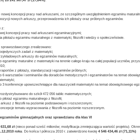
otę
20 241 967,47 zł (17,84%)
.
e nowej koncepcji pracy nad arkuszami, ze szczególnym uwzględnieniem egzaminu maturaln
ozycji nowych arkuszy, przeprowadzenia ich pilotaży oraz próbnych egzaminów.
 z:
wej koncepcji pracy nad arkuszami egzaminacyjnymi;
 pilotażu egzaminu maturalnego z matematyki, filozofii i wiedzy o społeczeństwie.
 sprawozdawczego zrealizowano:
 pojedynczych zadań z matematyki;
przykładowych arkuszy do egzaminów maturalnych;
 egzaminy maturalne z matematyki na terenie całego kraju na całej populacji uczniów, przy
010;
raportów z pilotaży, standaryzacji i egzaminów próbnych;
o 6 warsztatów i seminariów dla doradców metodycznych i egzaminatorów na temat obowi
tematyki;
o 3 konferencje upowszechniające dla nauczycieli matematyki na temat obowiązkowego egz
rozdystrybuowano do szkół 472 056 tablic matematycznych;
pilotaż egzaminu maturalnego z filozofii;
arkusz z filozofii na poziomie podstawowym i rozszerzonym;
oncepcje tematu wypracowania z filozofii na poziomie rozszerzonym.
 egzaminów gimnazjalnych oraz sprawdzianu dla klas VI
 631,68 zł
(nieco ponad sześć milionów; modyfikacja zmniejszająca wartość projektu). Okres 
1.12.2010 roku
. Do końca I półrocza 2010 r. zatwierdzono kwotę
4 546 434,46 zł (71,11%)