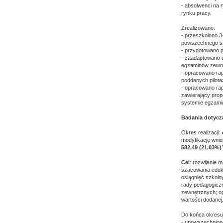
- absolwenci na 
rynku pracy.
Zrealizowano:
- przeszkolono 3
powszechnego sz
- przygotowano p
- zaadaptowano o
egzaminów zewn
- opracowano rap
poddanych pilota
- opracowano ra
zawierający prop
systemie egzami
Badania dotycz
Okres realizacji:
modyfikację wnio
582,49 (21,03%)
Cel
: rozwijanie
szacowania eduka
osiągnięć szkoln
rady pedagogicz
zewnętrznych; op
wartości dodanej
Do końca okresu
- upowszechnion