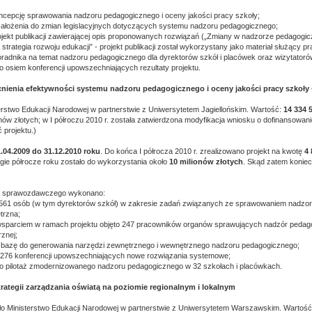
ncepcję sprawowania nadzoru pedagogicznego i oceny jakości pracy szkoły;
ałożenia do zmian legislacyjnych dotyczących systemu nadzoru pedagogicznego;
jekt publikacji zawierającej opis proponowanych rozwiązań („Zmiany w nadzorze pedagogi
trategia rozwoju edukacji” - projekt publikacji został wykorzystany jako materiał służący 
adnika na temat nadzoru pedagogicznego dla dyrektorów szkół i placówek oraz wizytatoró
 osiem konferencji upowszechniających rezultaty projektu.
ienia efektywności systemu nadzoru pedagogicznego i oceny jakości pracy szkoły –
rstwo Edukacji Narodowej w partnerstwie z Uniwersytetem Jagiellońskim. Wartość:
14 334 
onów złotych; w I półroczu 2010 r. została zatwierdzona modyfikacja wniosku o dofinansowan
 projektu.)
.04.2009 do 31.12.2010 roku
. Do końca I półrocza 2010 r. zrealizowano projekt na kwotę
4 
ugie półrocze roku zostało do wykorzystania około
10 milionów złotych
. Skąd zatem konie
u sprawozdawczego wykonano:
2561 osób (w tym dyrektorów szkół) w zakresie zadań związanych ze sprawowaniem nadzo
trzna;
sparciem w ramach projektu objęto 247 pracowników organów sprawujących nadzór pedag
rznej;
 bazę do generowania narzędzi zewnętrznego i wewnętrznego nadzoru pedagogicznego;
 276 konferencji upowszechniających nowe rozwiązania systemowe;
o pilotaż zmodernizowanego nadzoru pedagogicznego w 32 szkołach i placówkach.
rategii zarządzania oświatą na poziomie regionalnym i lokalnym
ało Ministerstwo Edukacji Narodowej w partnerstwie z Uniwersytetem Warszawskim. Wartoś