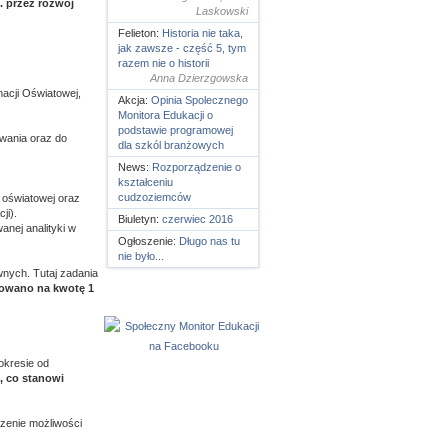
. przez rozwój
Laskowski
Felieton:
Historia nie taka,
jak zawsze - część 5, tym
razem nie o historii
Anna Dzierzgowska
acji Oświatowej,
Akcja:
Opinia Spolecznego
Monitora Edukacji o
podstawie programowej
wania oraz do
dla szkól branżowych
News:
Rozporządzenie o
kształceniu
cudzoziemców
i oświatowej oraz
ji).
Biuletyn:
czerwiec 2016
nej analityki w
Ogłoszenie:
Długo nas tu
nie było...
wnych. Tutaj zadania
izowano na kwotę 1
okresie od
ł, co stanowi
zenie możliwości