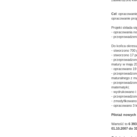
zatwierdzono kw
Cel
: opracowani
opracowanie prop
Projekt składa się
- opracowania no
- przeprowadzenia
Do końca okresu
- stworzono 700
- stworzono 17 
- przeprowadzono
matury w maju 2
- opracowano 19 
- przeprowadzon
maturalnego z ma
- przeprowadzon
matematyki;
- wydrukowano i 
- przeprowadzono 
- zmodyfikowano 
- opracowano 3 k
Pilotaż nowych
Wartość to
6 393
01.10.2007 do 3