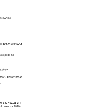
torowanie
8 490,74 zł (49,42
lającego na
 szkoły
tów”. Trwały prace
’;
97 380 491,21 zł i
 I półrocza 2010 r.