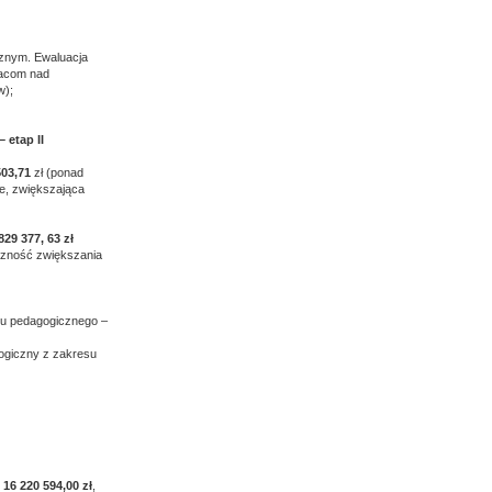
cznym. Ewaluacja
pracom nad
w);
 etap II
503,71
zł (ponad
ie, zwiększająca
829 377, 63 zł
czność zwiększania
ru pedagogicznego –
ogiczny z zakresu
ć
16 220 594,00 zł
,