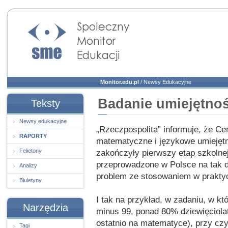
Społeczny Monitor
Edukacji
Monitor.edu.pl
/
Newsy Edukacyjne
Badanie umiejętnoś
Teksty
Newsy edukacyjne
„Rzeczpospolita” informuje, że C
RAPORTY
matematyczne i językowe umiejętnoś
Felietony
zakończyły pierwszy etap szkolnej
przeprowadzone w Polsce na tak d
Analizy
problem ze stosowaniem w praktyc
Biuletyny
I tak na przykład, w zadaniu, w któ
Narzędzia
minus 99, ponad 80% dziewięciolat
ostatnio na matematyce), przy cz
Tagi