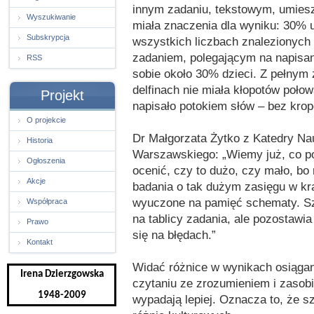
innym zadaniu, tekstowym, umieszc
Wyszukiwanie
miała znaczenia dla wyniku: 30%
Subskrypcja
wszystkich liczbach znalezionych 
zadaniem, polegającym na napisani
RSS
sobie około 30% dzieci. Z pełnym
delfinach nie miała kłopotów poł
Projekt
napisało potokiem słów – bez kropek
O projekcie
Dr Małgorzata Żytko z Katedry N
Historia
Warszawskiego: „Wiemy już, co pot
Ogłoszenia
ocenić, czy to dużo, czy mało, bo
Akcje
badania o tak dużym zasięgu w kra
wyuczone na pamięć schematy. Sz
Współpraca
na tablicy zadania, ale pozostawi
Prawo
się na błędach.”
Kontakt
Widać różnice w wynikach osiągany
Irena Dzierzgowska
czytaniu ze zrozumieniem i zasobi
1948-2009
wypadają lepiej. Oznacza to, że s