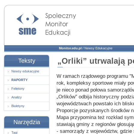
Społeczny Monitor
Edukacji
Monitor.edu.pl
/
Newsy Edukacyjne
„Orliki” utrwalają p
Teksty
Newsy edukacyjne
W ramach rządowego programu "Moj
RAPORTY
rok, kompleksy sportowe miały po
Felietony
je nieco ponad połowa samorządó
„Orlików” odbija historyczny podzi
Analizy
województwach powstało ich blisko
Biuletyny
Proporcje pozyskanych środków na
Mapa przypomina też rozkład sympa
Narzędzia
stawiają gminy z regionów głosuj
- samorządy z województw, gdzie s
Tagi