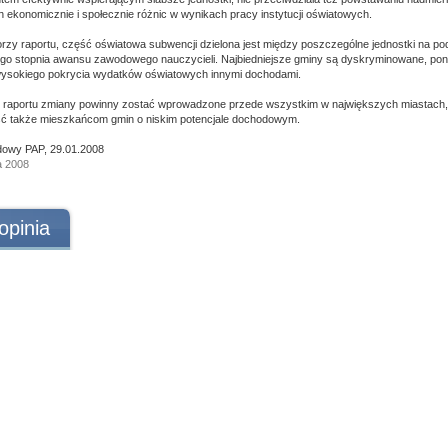
 ekonomicznie i społecznie różnic w wynikach pracy instytucji oświatowych.
orzy raportu, część oświatowa subwencji dzielona jest między poszczególne jednostki na pod
iego stopnia awansu zawodowego nauczycieli. Najbiedniejsze gminy są dyskryminowane, p
ysokiego pokrycia wydatków oświatowych innymi dochodami.
 raportu zmiany powinny zostać wprowadzone przede wszystkim w największych miastach,
ść także mieszkańcom gmin o niskim potencjale dochodowym.
owy PAP, 29.01.2008
a 2008
opinia