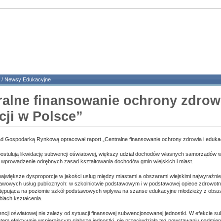
/
Newsy Edukacyjne
ralne finansowanie ochrony zdrowi
cji w Polsce”
ad Gospodarką Rynkową opracował raport „Centralne finansowanie ochrony zdrowia i edukac
postulują likwidację subwencji oświatowej, większy udział dochodów własnych samorządów 
 wprowadzenie odrębnych zasad kształtowania dochodów gmin wiejskich i miast.
największe dysproporcje w jakości usług między miastami a obszarami wiejskimi najwyraźni
awowych usług publicznych: w szkolnictwie podstawowym i w podstawowej opiece zdrowotne
tępująca na poziomie szkół podstawowych wpływa na szanse edukacyjne młodzieży z obsza
lach kształcenia.
ji oświatowej nie zależy od sytuacji finansowej subwencjonowanej jednostki. W efekcie s
entem efektywnie wspierającym słabsze jednostki, nie przeciwdziała też powstawaniu nadmier