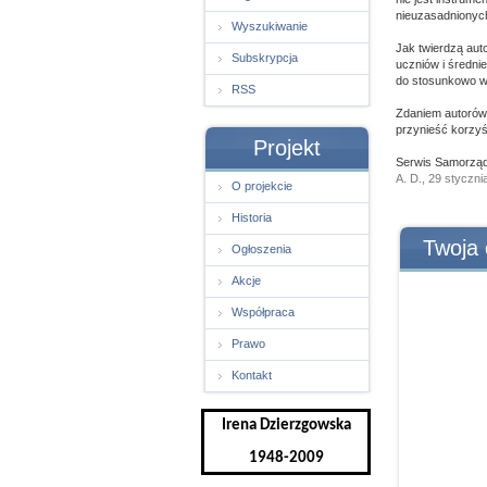
nieuzasadnionych
Wyszukiwanie
Jak twierdzą aut
Subskrypcja
uczniów i średn
do stosunkowo w
RSS
Zdaniem autorów
przynieść korzy
Projekt
Serwis Samorząd
A. D., 29 styczni
O projekcie
Historia
Twoja 
Ogłoszenia
Akcje
Współpraca
Prawo
Kontakt
Irena Dzierzgowska
1948-2009