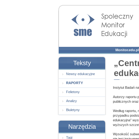
Społeczny Monitor
Edukacji
Monitor.edu.pl
„Cent
Teksty
eduka
Newsy edukacyjne
RAPORTY
Instytut Badań n
Felietony
Autorzy raportu 
Analizy
publicznych oraz
Biuletyny
Według raportu, 
przypadku podst
edukacyjna” wys
wyższych szczeb
Narzędzia
Wysokość subwenc
Tagi
nie jest instrum