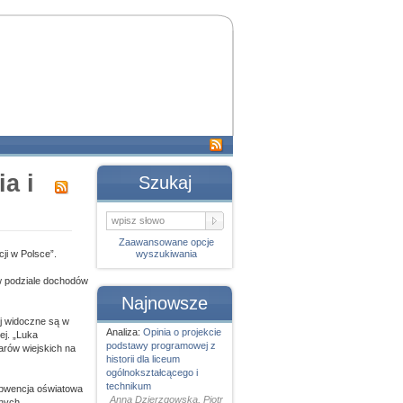
a i
Szukaj
Zaawansowane opcje
ji w Polsce”.
wyszukiwania
w podziale dochodów
Najnowsze
ej widoczne są w
Analiza:
Opinia o projekcie
j. „Luka
podstawy programowej z
rów wiejskich na
historii dla liceum
ogólnokształcącego i
technikum
ubwencja oświatowa
Anna Dzierzgowska, Piotr
nych,