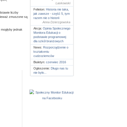
Laskowski
Felieton:
Historia nie taka,
stawie liczby
jak zawsze - część 5, tym
onieważ zmuszone są
razem nie o historii
Anna Dzierzgowska
Akcja:
Opinia Spolecznego
 mogłyby jednak
Monitora Edukacji o
podstawie programowej
dla szkól branżowych
News:
Rozporządzenie o
kształceniu
cudzoziemców
Biuletyn:
czerwiec 2016
Ogłoszenie:
Długo nas tu
nie było...