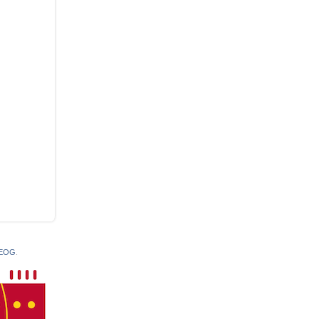
 EOG
.