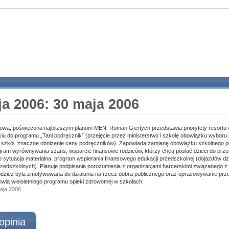
ja 2006: 30 maja 2006
owa, poświęcona najbliższym planom MEN. Roman Giertych przedstawia priorytety resortu e
iu do programu „Tani podręcznik” (przejęcie przez ministerstwo i szkołę obowiązku wyboru 
 szkół, znaczne obniżenie ceny podręczników). Zapowiada zamianę obowiązku szkolnego pi
gram wyrównywania szans, wsparcie finansowe rodziców, którzy chcą posłać dzieci do prze
to sytuacja materialna, program wspierania finansowego edukacji przedszkolnej (dojazdów dz
rzedszkolnych). Planuje podpisanie porozumienia z organizacjami harcerskimi związanego
odzież była zmotywowana do działania na rzecz dobra publicznego oraz opracowywanie prz
owia wieloletniego programu opieki zdrowotnej w szkołach.
maja 2006
opinia