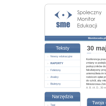
Społeczny Monitor
Edukacji
Monitor.edu.pl
30 ma
Teksty
Newsy edukacyjne
Konferencja pras
zmiany w podejśc
RAPORTY
podręczników do
fakultatywny pro
Felietony
uniemożliwia im 
Analizy
rodzicom opłat p
do szkół, aby mł
Biuletyny
Ministerstwa Zdr
A. B. i A. D., 30 
Narzędzia
Twoja 
Tagi