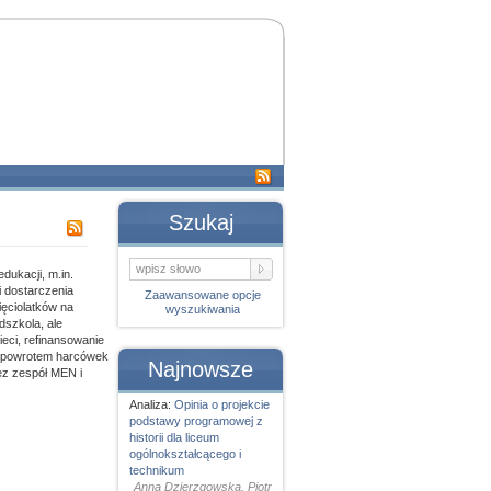
Szukaj
dukacji, m.in.
i dostarczenia
Zaawansowane opcje
ęciolatków na
wyszukiwania
dszkola, ale
ieci, refinansowanie
 z powrotem harcówek
Najnowsze
ez zespół MEN i
Analiza:
Opinia o projekcie
podstawy programowej z
historii dla liceum
ogólnokształcącego i
technikum
Anna Dzierzgowska, Piotr