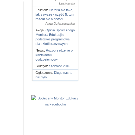
Laskowski
Felieton:
Historia nie taka,
jak zawsze - część 5, tym
razem nie o historii
Anna Dzierzgowska
Akcja:
Opinia Spolecznego
Monitora Edukacji o
podstawie programowej
dla szkól branżowych
News:
Rozporządzenie o
kształceniu
cudzoziemców
Biuletyn:
czerwiec 2016
Ogłoszenie:
Długo nas tu
nie było...