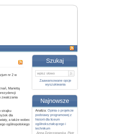
Szukaj
zjum nr 2 w
Zaawansowane opcje
wyszukiwania
znań, Mariettą
prezydencji
m zwalczania
Najnowsze
Analiza:
Opinia o projekcie
 strajku
podstawy programowej z
wyżek dla
historii dla liceum
światy, a także wobec
ogólnokształcącego i
wego ogólnopolskiego
technikum
Anna Dzierzgowska, Piotr