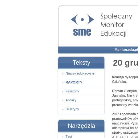
Społeczny Monitor
Edukacji
Monitor.edu.pl
20 gr
Teksty
Newsy edukacyjne
Komisja dyscypli
Gdańsku.
RAPORTY
Roman Giertych o
Felietony
Jannaku. Nie kryj
Analizy
portugalskiej, a
przemocy w szko
Biuletyny
ZNP zapowiada ro
pracowników oświ
nauczycieli. Pyt
Narzędzia
odstąpienia od z
strajku ostrzeg
Tagi
A. B. i A. D., 20 