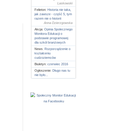
Laskowski
Felieton:
Historia nie taka,
jak zawsze - część 5, tym
razem nie o historii
Anna Dzierzgowska
Akcja:
Opinia Spolecznego
Monitora Edukacji o
podstawie programowej
dla szkól branżowych
News:
Rozporządzenie o
kształceniu
cudzoziemców
Biuletyn:
czerwiec 2016
Ogłoszenie:
Długo nas tu
nie było...