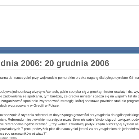
udnia 2006: 20 grudnia 2006
narna ds. nauczycieli przy wojewodzie pomorskim orzeka naganę dla byłego dyrektor Gimna
dbywa jednodniową wizytę w Atenach, gdzie spotyka się z grecką minister oświaty i ds. wy
e zadowolenia ze spotkania, tym bardziej, że grecka minister zgadza się na wspólny list do 
by zorganizować spotkanie i wypracować strategię, której podstawą powinien stać się progra
łach wypracowany w Grecji i w Polsce.
zpoczęcie 8 stycznia referendum dotyczącego gotowości przystąpienia do ogólnopolskiego
aty. Referendum jest wynikiem przyjęcia przez Sejm nie satysfakcjonujących związek pod
anie referendalne będzie brzmieć: „Czy wobec szkodliwej polityki rządu niszczącej system o
apowiadanych 7 proc. podwyżek płac dla nauczycieli jesteś za przystąpieniem do jednodnio
awczego pracowników oświaty?”.
grudnia 2006