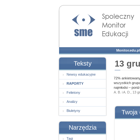
Społeczny Monitor
Edukacji
Monitor.edu.pl
13 gr
Teksty
Newsy edukacyjne
72% ankietowany
wszystkich grupa
RAPORTY
najmłodsi – poniż
A. B. i A. D., 13 
Felietony
Analizy
Biuletyny
Twoja 
Narzędzia
Tagi