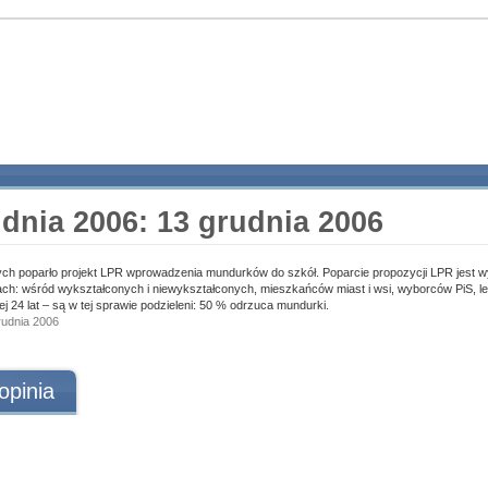
udnia 2006: 13 grudnia 2006
ch poparło projekt LPR wprowadzenia mundurków do szkół. Poparcie propozycji LPR jest 
ch: wśród wykształconych i niewykształconych, mieszkańców miast i wsi, wyborców PiS, le
ej 24 lat – są w tej sprawie podzieleni: 50 % odrzuca mundurki.
grudnia 2006
opinia