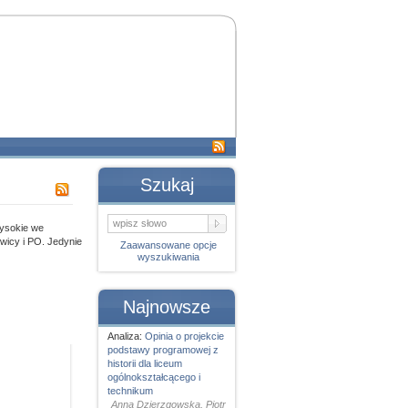
Szukaj
wysokie we
wicy i PO. Jedynie
Zaawansowane opcje
wyszukiwania
Najnowsze
Analiza:
Opinia o projekcie
podstawy programowej z
historii dla liceum
ogólnokształcącego i
technikum
Anna Dzierzgowska, Piotr