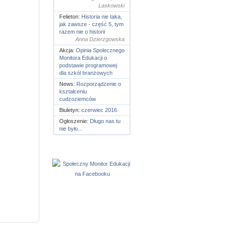
Laskowski
Felieton:
Historia nie taka,
jak zawsze - część 5, tym
razem nie o historii
Anna Dzierzgowska
Akcja:
Opinia Spolecznego
Monitora Edukacji o
podstawie programowej
dla szkól branżowych
News:
Rozporządzenie o
kształceniu
cudzoziemców
Biuletyn:
czerwiec 2016
Ogłoszenie:
Długo nas tu
nie było...