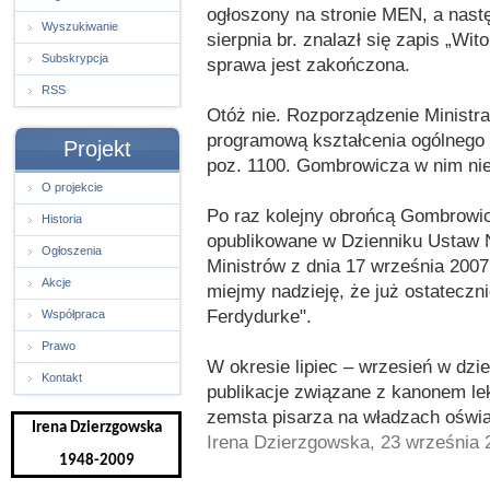
ogłoszony na stronie MEN, a nast
Wyszukiwanie
sierpnia br. znalazł się zapis „W
Subskrypcja
sprawa jest zakończona.
RSS
Otóż nie. Rozporządzenie Ministr
programową kształcenia ogólnego 
Projekt
poz. 1100. Gombrowicza w nim ni
O projekcie
Po raz kolejny obrońcą Gombrowic
Historia
opublikowane w Dzienniku Ustaw 
Ogłoszenia
Ministrów z dnia 17 września 2007
Akcje
miejmy nadzieję, że już ostateczn
Ferdydurke".
Współpraca
Prawo
W okresie lipiec – wrzesień w dzi
Kontakt
publikacje związane z kanonem l
zemsta pisarza na władzach oświ
Irena Dzierzgowska
Irena Dzierzgowska, 23 września 
1948-2009