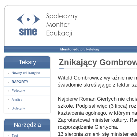
Społeczny Monitor
Edukacji
Monitor.edu.pl
/
Felietony
Znikający Gombrow
Teksty
Newsy edukacyjne
Witold Gombrowicz wyraźnie nie 
RAPORTY
świadomie skreślają go z lektur s
Felietony
Najpierw Roman Giertych nie chc
Analizy
szkole. Podpisał więc (3 lipca) 
Biuletyny
kształcenia ogólnego, w którym n
Zaprotestował minister kultury. Ra
Narzędzia
rozporządzenie Giertycha.
13 sierpnia zmienił się minister e
Tagi