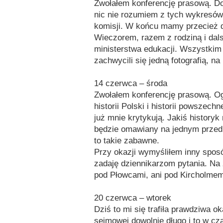
Zwołałem konferencję prasową. D
nic nie rozumiem z tych wykresów 
komisji. W końcu mamy przecież 
Wieczorem, razem z rodziną i dal
ministerstwa edukacji. Wszystkim 
zachwycili się jedną fotografią, n
14 czerwca – środa
Zwołałem konferencję prasową. Ogł
historii Polski i historii powszec
już mnie krytykują. Jakiś historyk
będzie omawiany na jednym przedmi
to takie zabawne.
Przy okazji wymyśliłem inny spos
zadaję dziennikarzom pytania. Na 
pod Płowcami, ani pod Kircholmem
20 czerwca – wtorek
Dziś to mi się trafiła prawdziwa 
sejmowej dowolnie długo i to w czas