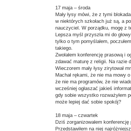
17 maja – środa
Mały łysy mówi, że z tymi blokadam
w niektórych szkołach już są, a p
nauczyciel. W porządku, mogę z t
Lepsza myśl przyszła mi do głowy
tylko o tym pomyślałem, poczułe
takiego.
Zwołałem konferencję prasową i o
zdawać maturę z religii. Na razie 
Wieczorem mały łysy zirytował mni
Machał rękami, że nie ma mowy o 
że nie ma programów, że nie wiad
wcześniej ogłaszać jakieś informa
gdy sobie wszystko rozważyłem pom
może lepiej dać sobie spokój?
18 maja – czwartek
Dziś zorganizowałem konferencję
Przedstawiłem na niej najróżniejsz