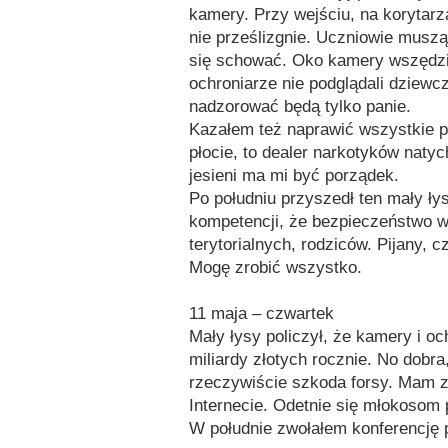
kamery. Przy wejściu, na korytarz
nie prześlizgnie. Uczniowie muszą
się schować. Oko kamery wszędzi
ochroniarze nie podglądali dziewcz
nadzorować będą tylko panie.
Kazałem też naprawić wszystkie pł
płocie, to dealer narkotyków natyc
jesieni ma mi być porządek.
Po południu przyszedł ten mały ły
kompetencji, że bezpieczeństwo w
terytorialnych, rodziców. Pijany, 
Mogę zrobić wszystko.
11 maja – czwartek
Mały łysy policzył, że kamery i o
miliardy złotych rocznie. No dob
rzeczywiście szkoda forsy. Mam z
Internecie. Odetnie się młokosom 
W południe zwołałem konferencję 