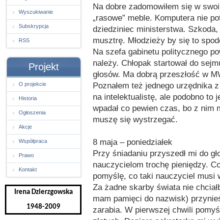
Na dobre zadomowiłem się w swoim 
Wyszukiwanie
„rasowe” meble. Komputera nie pot
Subskrypcja
dziedziniec ministerstwa. Szkoda
musztrę. Młodzieży by się to spod
RSS
Na szefa gabinetu politycznego p
należy. Chłopak startował do sejmu
Projekt
głosów. Ma dobrą przeszłość w MW
Poznałem też jednego urzędnika z 
O projekcie
na intelektualistę, ale podobno t
Historia
wpadał co pewien czas, bo z nim 
Ogłoszenia
muszę się wystrzegać.
Akcje
8 maja – poniedziałek
Współpraca
Przy śniadaniu przyszedł mi do gł
Prawo
nauczycielom trochę pieniędzy. Co
Kontakt
pomyślę, co taki nauczyciel musi w
Za żadne skarby świata nie chcia
Irena Dzierzgowska
mam pamięci do nazwisk) przynieść
1948-2009
zarabia. W pierwszej chwili pomyś