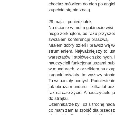
chociaż mówiłem do nich po angiel
zupełnie się nie znają.
29 maja - poniedziałek
Na ścianie w moim gabinecie wisi 
niego zerknąłem, od razu przysze
zwołałem konferencję prasową.
Miałem dobry dzień i prawdziwą w
strumieniem. Najważniejszy to lus
warsztatów i stołówek szkolnych. 
nauczycieli funkcjonariuszami pu
w mundurach, z orzełkiem na cza
kaganki oświaty. Im wyższy stopi
To wspaniały pomysł. Podniesienie
jak obraza munduru – kilka lat be
raz na całe życie. A nauczyciele j
do strajku.
Dziennikarze byli dziś trochę nada
co mam zamiar zrobić dla przedsz