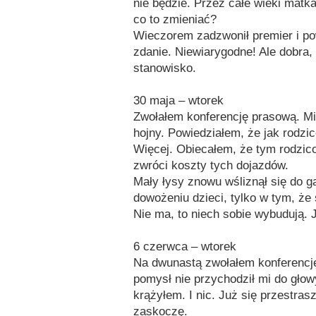
nie będzie. Przez całe wieki matka
co to zmieniać?
Wieczorem zadzwonił premier i pow
zdanie. Niewiarygodne! Ale dobra,
stanowisko.
30 maja – wtorek
Zwołałem konferencję prasową. M
hojny. Powiedziałem, że jak rodzi
Więcej. Obiecałem, że tym rodzic
zwróci koszty tych dojazdów.
Mały łysy znowu wśliznął się do ga
dowożeniu dzieci, tylko w tym, że 
Nie ma, to niech sobie wybudują
6 czerwca – wtorek
Na dwunastą zwołałem konferencję
pomysł nie przychodził mi do głow
krążyłem. I nic. Już się przestras
zaskoczę.