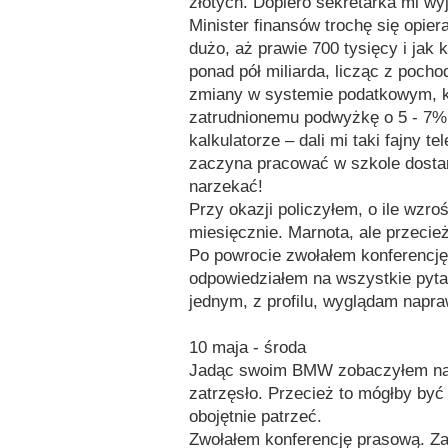
złotych. Dopiero sekretarka mi wy
Minister finansów trochę się opier
dużo, aż prawie 700 tysięcy i jak 
ponad pół miliarda, licząc z poch
zmiany w systemie podatkowym, k
zatrudnionemu podwyżkę o 5 - 7
kalkulatorze – dali mi taki fajny t
zaczyna pracować w szkole dostan
narzekać!
Przy okazji policzyłem, o ile wzro
miesięcznie. Marnota, ale przecież
Po powrocie zwołałem konferencj
odpowiedziałem na wszystkie pytani
jednym, z profilu, wyglądam napra
10 maja - środa
Jadąc swoim BMW zobaczyłem na 
zatrzęsło. Przecież to mógłby być 
obojętnie patrzeć.
Zwołałem konferencję prasową. Za