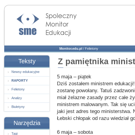
Społeczny Monitor
Edukacji
Monitor.edu.pl
/
Felietony
Z pamiętnika minist
Teksty
Newsy edukacyjne
5 maja – piątek
RAPORTY
Dziś zostałem ministrem edukacji! 
Felietony
zostanę powołany. Tatuś zadzwonił 
miał żelazne zasady przez całe ży
Analizy
ministrem malowanym. Tak się uci
Biuletyny
jaki jest adres tego ministerstwa
Łebski chłopak od razu wiedział g
Narzędzia
6 maja – sobota
Tagi