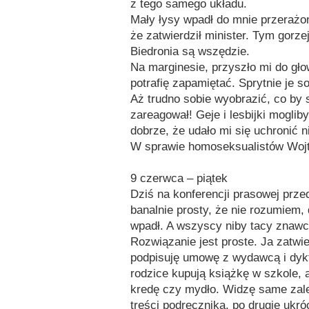
z tego samego układu.
Mały łysy wpadł do mnie przerażon
że zatwierdził minister. Tym gorz
Biedronia są wszędzie.
Na marginesie, przyszło mi do gło
potrafię zapamiętać. Sprytnie je s
Aż trudno sobie wyobrazić, co by
zareagował! Geje i lesbijki mogli
dobrze, że udało mi się uchronić n
W sprawie homoseksualistów Wojt
9 czerwca – piątek
Dziś na konferencji prasowej prze
banalnie prosty, że nie rozumiem,
wpadł. A wszyscy niby tacy znawc
Rozwiązanie jest proste. Ja zatwi
podpisuję umowę z wydawcą i dyk
rodzice kupują książkę w szkole, 
kredę czy mydło. Widzę same zale
treści podręcznika, po drugie uk