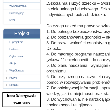
„Szkoła ma służyć dziecku – tworz
Wyszukiwanie
intelektualnego i duchowego. Szk
Subskrypcja
indywidualnych potrzeb dziecka.
RSS
Do czego uczeń ma prawo w szko
1. Do pełnego bezpieczeństwa psy
Projekt
2. Do poszanowania godności – niez
3. Do praw i wolności osobistyc
O projekcie
Dziecka.
Historia
4. Do mądrego programu nauczania
Ogłoszenia
„wkuwać” encyklopedii i do naucz
Akcje
5. Do planu nauczania i wymagań
organizmu.
Współpraca
6. Do przyjaznego nauczyciela (w
Prawo
pomoc w rozwiązywaniu problemó
Kontakt
7. Do obiektywnej informacji i sp
wiedzy, jak i umiejętności oraz sta
Irena Dzierzgowska
8. Do wychowania, nie narzucając
1948-2009
społecznego i religijnego.