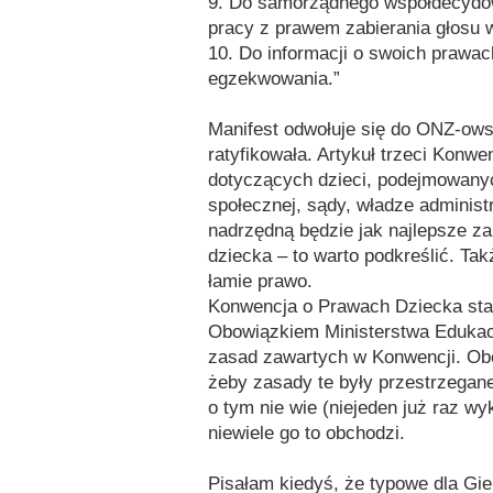
9. Do samorządnego współdecydowa
pracy z prawem zabierania głosu 
10. Do informacji o swoich prawach
egzekwowania.”
Manifest odwołuje się do ONZ-ows
ratyfikowała. Artykuł trzeci Konw
dotyczących dzieci, podejmowanych
społecznej, sądy, władze administ
nadrzędną będzie jak najlepsze z
dziecka – to warto podkreślić. Tak
łamie prawo.
Konwencja o Prawach Dziecka sta
Obowiązkiem Ministerstwa Edukacj
zasad zawartych w Konwencji. Ob
żeby zasady te były przestrzegan
o tym nie wie (niejeden już raz wy
niewiele go to obchodzi.
Pisałam kiedyś, że typowe dla Gier