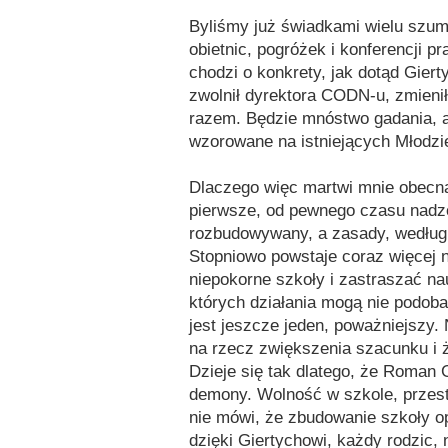
Byliśmy już świadkami wielu szu
obietnic, pogróżek i konferencji 
chodzi o konkrety, jak dotąd Gier
zwolnił dyrektora CODN-u, zmienił
razem. Będzie mnóstwo gadania, a
wzorowane na istniejących Młod
Dlaczego więc martwi mnie obecn
pierwsze, od pewnego czasu nadz
rozbudowywany, a zasady, według k
Stopniowo powstaje coraz więcej 
niepokorne szkoły i zastraszać nau
których działania mogą nie podob
jest jeszcze jeden, poważniejszy.
na rzecz zwiększenia szacunku i ż
Dzieje się tak dlatego, że Roman G
demony. Wolność w szkole, przestr
nie mówi, że zbudowanie szkoły op
dzięki Giertychowi, każdy rodzic, n