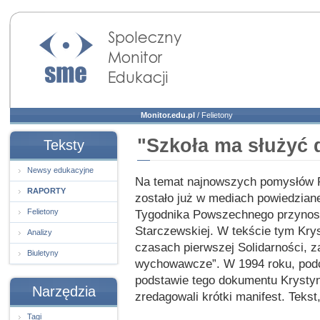
Społeczny Monitor
Edukacji
Monitor.edu.pl
/
Felietony
"Szkoła ma służyć d
Teksty
Newsy edukacyjne
Na temat najnowszych pomysłów Ro
RAPORTY
zostało już w mediach powiedzian
Felietony
Tygodnika Powszechnego przynosi 
Starczewskiej. W tekście tym Kr
Analizy
czasach pierwszej Solidarności, z
Biuletyny
wychowawcze”. W 1994 roku, podcz
podstawie tego dokumentu Krysty
Narzędzia
zredagowali krótki manifest. Tekst
Tagi