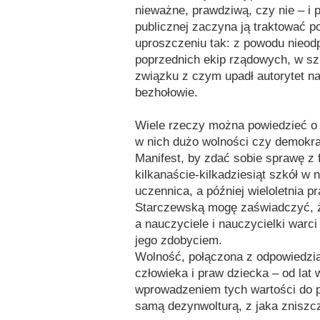
nieważne, prawdziwą, czy nie – i p
publicznej zaczyna ją traktować 
uproszczeniu tak: z powodu nieod
poprzednich ekip rządowych, w sz
związku z czym upadł autorytet n
bezhołowie.
Wiele rzeczy można powiedzieć o p
w nich dużo wolności czy demokra
Manifest, by zdać sobie sprawę z 
kilkanaście-kilkadziesiąt szkół w
uczennica, a później wieloletnia 
Starczewską mogę zaświadczyć, że
a nauczyciele i nauczycielki warci
jego zdobyciem.
Wolność, połączona z odpowiedzia
człowieka i praw dziecka – od lat
wprowadzeniem tych wartości do po
samą dezynwolturą, z jaka zniszc