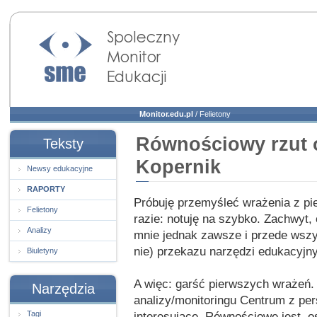
Społeczny Monitor
Edukacji
Monitor.edu.pl
/
Felietony
Równościowy rzut 
Teksty
Kopernik
Newsy edukacyjne
RAPORTY
Próbuję przemyśleć wrażenia z pi
Felietony
razie: notuję na szybko. Zachwyt,
Analizy
mnie jednak zawsze i przede wszy
nie) przekazu narzędzi edukacyjny
Biuletyny
A więc: garść pierwszych wrażeń.
Narzędzia
analizy/monitoringu Centrum z pe
Tagi
interesujące. Równościowe jest, 