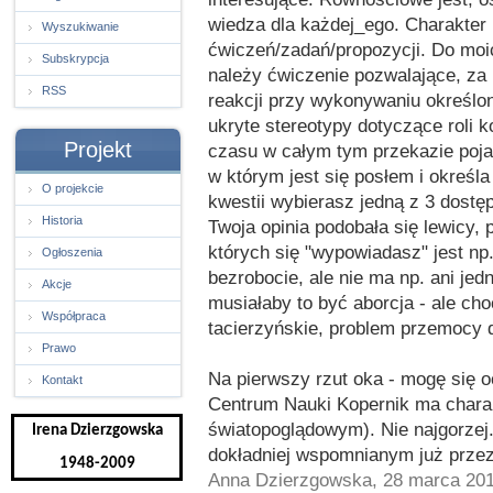
wiedza dla każdej_ego. Charakte
Wyszukiwanie
ćwiczeń/zadań/propozycji. Do moic
Subskrypcja
należy ćwiczenie pozwalające, za
RSS
reakcji przy wykonywaniu określo
ukryte stereotypy dotyczące roli k
Projekt
czasu w całym tym przekazie pojaw
w którym jest się posłem i określa
O projekcie
kwestii wybierasz jedną z 3 dostę
Historia
Twoja opinia podobała się lewicy, 
których się "wypowiadasz" jest np.
Ogłoszenia
bezrobocie, ale nie ma np. ani jedn
Akcje
musiałaby to być aborcja - ale ch
Współpraca
tacierzyńskie, problem przemocy 
Prawo
Na pierwszy rzut oka - mogę się o
Kontakt
Centrum Nauki Kopernik ma charak
światopoglądowym). Nie najgorzej.
Irena Dzierzgowska
dokładniej wspomnianym już prze
1948-2009
Anna Dzierzgowska, 28 marca 20