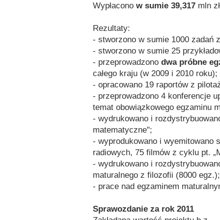
Wypłacono
w sumie 39,317
mln zł
Rezultaty:
- stworzono w sumie 1000 zadań 
- stworzono w sumie 25 przykład
- przeprowadzono
dwa próbne eg
całego kraju (w 2009 i 2010 roku);
- opracowano 19 raportów z pilota
- przeprowadzono 4 konferencje u
temat obowiązkowego egzaminu ma
- wydrukowano i rozdystrybuowan
matematyczne";
- wyprodukowano i wyemitowano s
radiowych, 75 filmów z cyklu pt. „
- wydrukowano i rozdystrybuowano
maturalnego z filozofii (8000 egz.);
- prace nad egzaminem maturalnym 
Sprawozdanie za rok 2011