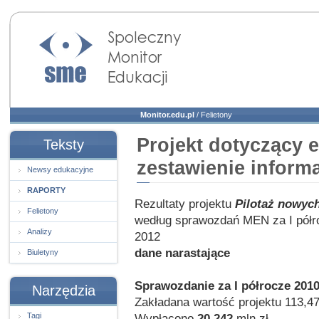
Społeczny Monitor
Edukacji
Monitor.edu.pl
/
Felietony
Projekt dotyczący 
Teksty
zestawienie inform
Newsy edukacyjne
RAPORTY
Rezultaty projektu
Pilotaż nowyc
Felietony
według sprawozdań MEN za I półro
Analizy
2012
dane narastające
Biuletyny
Sprawozdanie za I półrocze 201
Narzędzia
Zakładana wartość projektu 113,47
Tagi
Wypłacono
20,242
mln zł