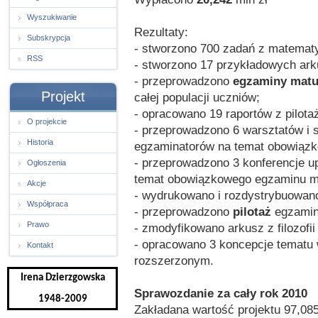
Wyszukiwanie
Rezultaty:
Subskrypcja
- stworzono 700 zadań z matematy
RSS
- stworzono 17 przykładowych ar
- przeprowadzono
egzaminy matu
Projekt
całej populacji uczniów;
- opracowano 19 raportów z pilota
O projekcie
- przeprowadzono 6 warsztatów i 
Historia
egzaminatorów na temat obowiązk
- przeprowadzono 3 konferencje u
Ogłoszenia
temat obowiązkowego egzaminu ma
Akcje
- wydrukowano i rozdystrybuowan
Współpraca
- przeprowadzono
pilotaż
egzaminu
Prawo
- zmodyfikowano arkusz z filozof
- opracowano 3 koncepcje tematu w
Kontakt
rozszerzonym.
Irena Dzierzgowska
Sprawozdanie za cały rok 2010
1948-2009
Zakładana wartość projektu 97,085