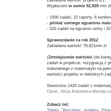
Zakładana wartość projektu b.z.
Wypłacono
w sumie 52,929
mln zł
- 1000 zadań, 22 raporty, 6 konfere
-
pilotaż ustnego egzaminu ‎matu
- 320 zadań na egzamin ustny i 2
Sprawozdanie za rok 2012
Zakładana wartość 79,821mln zł
(
Zmniejszenie wartości
(do kwoty
zadań w projekcie, rezygnacją z 
maturalnego z matematyki na pełn
wartości projektu w niektórych za
Stworzono 1420 zadań z matematy
Oprac. Alicja Bukowska-Maciejczu
Zobacz też:
Tabela "Rezultaty projektu Pi