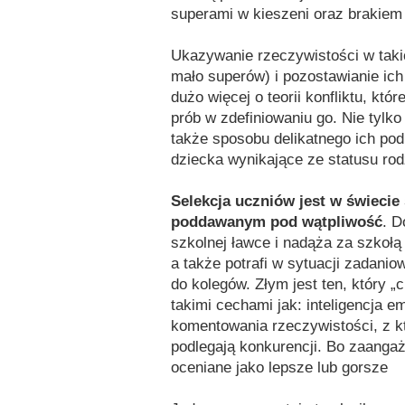
superami w kieszeni oraz brakiem r
Ukazywanie rzeczywistości w taki
mało superów) i pozostawianie ic
dużo więcej o teorii konfliktu, któ
prób w zdefiniowaniu go. Nie tylko
także sposobu delikatnego ich pod
dziecka wynikające ze statusu rod
Selekcja uczniów jest w świeci
poddawanym pod wątpliwość
. D
szkolnej ławce i nadąża za szkołą
a także potrafi w sytuacji zadani
do kolegów. Złym jest ten, który „
takimi cechami jak: inteligencja 
komentowania rzeczywistości, z któ
podlegają konkurencji. Bo zaanga
oceniane jako lepsze lub gorsze