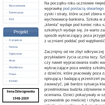
Na początku roku uczniowie nieje
Wyszukiwanie
wyprawkę
pod postacią otwartego
Subskrypcja
zyski i straty, które uczeń zbiera 
wychowawcę-bankiera. Szkoła w z
RSS
„klienta” wydaje pod koniec roku 
szkolnych wydaje się, że warto za
Projekt
sposób wykraczający poza przyjęt
z uczniami poddać pod wątpliwość
O projekcie
Historia
Zacznijmy od nie zbyt odkrywczej 
Ogłoszenia
przykładami życia ucznia tezy. S
Akcje
czy nawet wypracowania siatki wa
wykraczające poza wiedzę szkolną
Współpraca
z dziećmi, które pracowały poza 
Prawo
opisującą i badającą przestrzeń pu
Kontakt
zauważyć, jak bardzo sytuacja kl
przedmiotowa budziła zdziwienie n
Irena Dzierzgowska
oceniania. Dzieci pokazywały w sz
1948-2009
przewodnik po mieście) i chyba sa