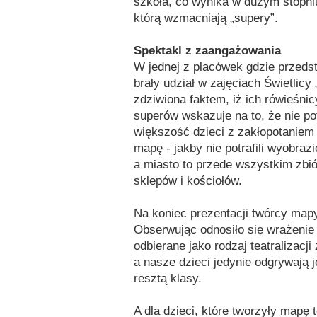
szkoła, co wynika w dużym stopniu
którą wzmacniają „supery”.
Spektakl z zaangażowania
W jednej z placówek gdzie przeds
brały udział w zajęciach Świetlicy
zdziwiona faktem, iż ich rówieśni
superów wskazuje na to, że nie potr
większość dzieci z zakłopotaniem 
mapę - jakby nie potrafili wyobra
a miasto to przede wszystkim zbiór
sklepów i kościołów.
Na koniec prezentacji twórcy mapy 
Obserwując odnosiło się wrażenie 
odbierane jako rodzaj teatralizac
a nasze dzieci jedynie odgrywają
resztą klasy.
A dla dzieci, które tworzyły mapę 