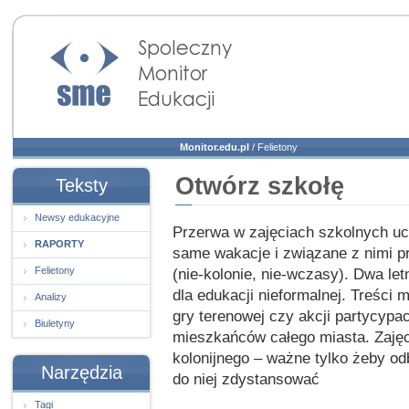
Społeczny Monitor
Edukacji
Monitor.edu.pl
/
Felietony
Otwórz szkołę
Teksty
Newsy edukacyjne
Przerwa w zajęciach szkolnych ucie
RAPORTY
same wakacje i związane z nimi pr
Felietony
(nie-kolonie, nie-wczasy). Dwa le
dla edukacji nieformalnej. Treśc
Analizy
gry terenowej czy akcji partycypa
Biuletyny
mieszkańców całego miasta. Zajęc
kolonijnego – ważne tylko żeby od
Narzędzia
do niej zdystansować
Tagi