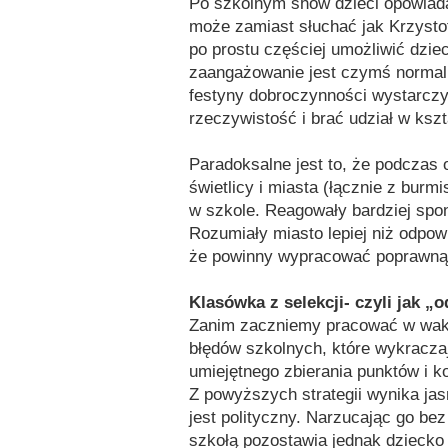
Po szkolnym show dzieci opowiada
może zamiast słuchać jak Krzystof
po prostu częściej umożliwić dzi
zaangażowanie jest czymś normal
festyny dobroczynności wystarcz
rzeczywistość i brać udział w ksz
Paradoksalne jest to, że podczas 
świetlicy i miasta (łącznie z burmi
w szkole. Reagowały bardziej spont
Rozumiały miasto lepiej niż odpow
że powinny wypracować poprawną r
Klasówka z selekcji- czyli jak 
Zanim zaczniemy pracować w waka
błędów szkolnych, które wykracza
umiejętnego zbierania punktów i k
Z powyższych strategii wynika jas
jest polityczny. Narzucając go bez
szkołą pozostawia jednak dziecko