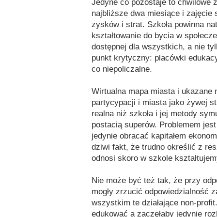
Jedyne co pozostaje to chwilowe 
najbliższe dwa miesiące i zajęcie 
zysków i strat. Szkoła powinna n
kształtowanie do bycia w społeczeń
dostępnej dla wszystkich, a nie ty
punkt krytyczny: placówki edukacy
co niepoliczalne.
Wirtualna mapa miasta i ukazane n
partycypacji i miasta jako żywej st
realna niż szkoła i jej metody s
postacią superów. Problemem jest 
jedynie obracać kapitałem ekonom
dziwi fakt, że trudno określić z re
odnosi skoro w szkole kształtuje
Nie może być też tak, że przy od
mogły zrzucić odpowiedzialność za
wszystkim te działające non-profit
edukować a zaczęłaby jedynie roz