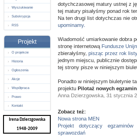
dotychczasowej matury ustnej z ję
Wyszukiwanie
tej matury pisałyśmy ponad rok t
Subskrypcja
Na ten drugi list dotychczas nie 
upominamy.
RSS
Wiadomość umiarkowanie dobra po
Projekt
stronę internetową
Fundusze Unijn
zbierałyśmy,
pisząc przez rok lis
O projekcie
jednym miejscu, publicznie dostęp
Historia
tej strony pisze w niniejszym biul
Ogłoszenia
Akcje
Ponadto w niniejszym biuletynie t
projektu
Pilotaż nowych egzami
Współpraca
Anna Dzierzgowska, 31 stycznia 
Prawo
Kontakt
Zobacz też:
Nowa strona MEN
Irena Dzierzgowska
Projekt dotyczący egzaminów 
1948-2009
sprawozdań