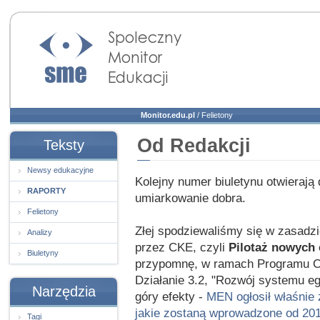
Społeczny Monitor
Edukacji
Monitor.edu.pl
/
Felietony
Od Redakcji
Teksty
Newsy edukacyjne
Kolejny numer biuletynu otwierają
RAPORTY
umiarkowanie dobra.
Felietony
Złej spodziewaliśmy się w zasadzi
Analizy
przez CKE, czyli
Pilotaż nowych
Biuletyny
przypomnę, w ramach Programu Oper
Działanie 3.2, "Rozwój systemu e
Narzędzia
góry efekty -
MEN ogłosił właśnie
jakie zostaną wprowadzone od 20
Tagi