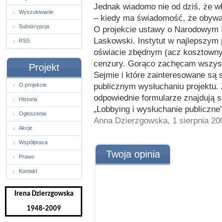
Jednak wiadomo nie od dziś, że wł
Wyszukiwanie
– kiedy ma świadomość, że obywate
Subskrypcja
O projekcie ustawy o Narodowym 
Laskowski. Instytut w najlepszym 
RSS
oświacie zbędnym (acz kosztowny
cenzury. Gorąco zachęcam wszystk
Projekt
Sejmie i które zainteresowane są 
publicznym wysłuchaniu projektu. 
O projekcie
odpowiednie formularze znajdują 
Historia
„Lobbying i wysłuchanie publiczne”
Ogłoszenia
Anna Dzierzgowska, 1 sierpnia 20
Akcje
Współpraca
Twoja opinia
Prawo
Kontakt
Irena Dzierzgowska
1948-2009