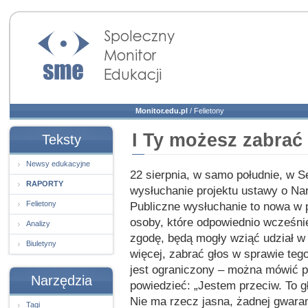
Społeczny Monitor
Edukacji
Monitor.edu.pl
/
Felietony
I Ty możesz zabrać
Teksty
Newsy edukacyjne
22 sierpnia, w samo południe, w S
RAPORTY
wysłuchanie projektu ustawy o N
Felietony
Publiczne wysłuchanie to nowa w 
osoby, które odpowiednio wcześni
Analizy
zgodę, będą mogły wziąć udział w 
Biuletyny
więcej, zabrać głos w sprawie teg
jest ograniczony – można mówić pr
Narzędzia
powiedzieć: „Jestem przeciw. To głu
Nie ma rzecz jasna, żadnej gwaran
Tagi