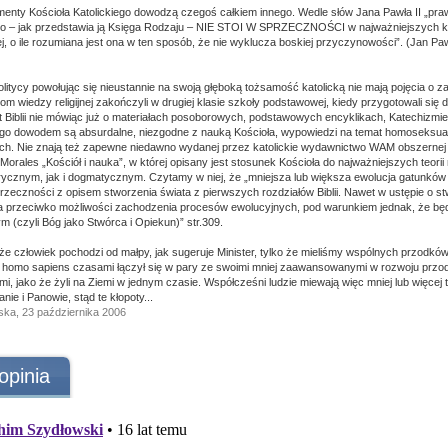
nty Kościoła Katolickiego dowodzą czegoś całkiem innego. Wedle słów Jana Pawła II „pra
go – jak przedstawia ją Księga Rodzaju – NIE STOI W SPRZECZNOŚCI w najważniejszych kw
ej, o ile rozumiana jest ona w ten sposób, że nie wyklucza boskiej przyczynowości”. (Jan Paweł
olitycy powołując się nieustannie na swoją głęboką tożsamość katolicką nie mają pojęcia o
oziom wiedzy religijnej zakończyli w drugiej klasie szkoły podstawowej, kiedy przygotowali się
t Biblii nie mówiąc już o materiałach posoborowych, podstawowych encyklikach, Katechizmie
zego dowodem są absurdalne, niezgodne z nauką Kościoła, wypowiedzi na temat homoseksua
ch. Nie znają też zapewne niedawno wydanej przez katolickie wydawnictwo WAM obszernej 
 Morales „Kościół i nauka”, w której opisany jest stosunek Kościoła do najważniejszych teo
rycznym, jak i dogmatycznym. Czytamy w niej, że „mniejsza lub większa ewolucja gatunków n
przeczności z opisem stworzenia świata z pierwszych rozdziałów Biblii. Nawet w ustępie o s
ia przeciwko możliwości zachodzenia procesów ewolucyjnych, pod warunkiem jednak, że b
m (czyli Bóg jako Stwórca i Opiekun)” str.309.
że człowiek pochodzi od małpy, jak sugeruje Minister, tylko że mieliśmy wspólnych przodków.
 homo sapiens czasami łączył się w pary ze swoimi mniej zaawansowanymi w rozwoju przod
, jako że żyli na Ziemi w jednym czasie. Współcześni ludzie miewają więc mniej lub więcej tej
anie i Panowie, stąd te kłopoty...
ka, 23 października 2006
opinia