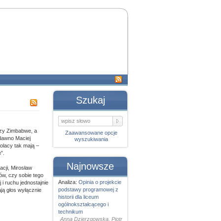
Szukaj
dzy Zimbabwe, a
Zaawansowane opcje
edawno Maciej
wyszukiwania
olacy tak mają –
”.
Najnowsze
cji, Mirosław
ców, czy sobie tego
Analiza:
Opinia o projekcie
i ruchu jednostajnie
podstawy programowej z
ją głos wyłącznie
historii dla liceum
ogólnokształcącego i
technikum
Anna Dzierzgowska, Piotr