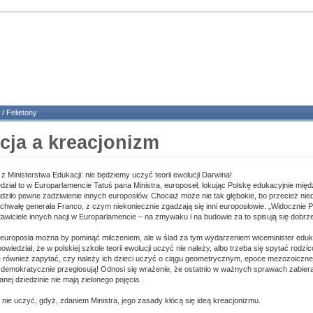
/
Felietony
cja a kreacjonizm
 z Ministerstwa Edukacji: nie będziemy uczyć teorii ewolucji Darwina!
dział to w Europarlamencie Tatuś pana Ministra, europoseł, lokując Polskę edukacyjnie mię
dziło pewne zadziwienie innych europosłów. Chociaż może nie tak głębokie, bo przecież ni
pochwałę generała Franco, z czym niekoniecznie zgadzają się inni europosłowie. „Widocznie P
tawiciele innych nacji w Europarlamencie – na zmywaku i na budowie za to spisują się dobrze
uroposła można by pominąć milczeniem, ale w ślad za tym wydarzeniem wiceminister eduka
iedział, że w polskiej szkole teorii ewolucji uczyć nie należy, albo trzeba się spytać rodzi
 również zapytać, czy należy ich dzieci uczyć o ciągu geometrycznym, epoce mezozoicznej 
demokratycznie przegłosują! Odnosi się wrażenie, że ostatnio w ważnych sprawach zabiera
danej dziedzinie nie mają zielonego pojęcia.
 nie uczyć, gdyż, zdaniem Ministra, jego zasady kłócą się ideą kreacjonizmu.