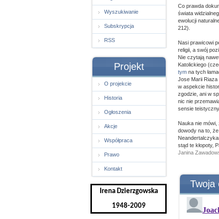
Co prawda dokume
Wyszukiwanie
świata widzialne
ewolucji naturaln
Subskrypcja
212).
RSS
Nasi prawicowi p
religii, a swój p
Nie czytają nawe
Projekt
Katolickiego (c
tym
na tych łama
Jose Marii Riaza
O projekcie
w aspekcie histo
zgodzie, ani w s
Historia
nic nie przemaw
sensie teistyczny
Ogłoszenia
Nauka nie mówi, 
Akcje
dowody na to, że
Neandertalczykami
Współpraca
stąd te kłopoty, P
Janina Zawadows
Prawo
Kontakt
Twoja 
Irena Dzierzgowska
1948-2009