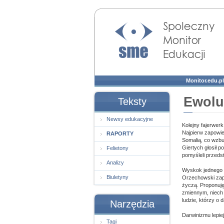
Społeczny Monitor
Edukacji
Monitor.edu.pl
Ewolu
Teksty
Newsy edukacyjne
Kolejny fajerwerk
Najpierw zapowie
RAPORTY
Somalią, co wzbu
Giertych głosił 
Felietony
pomyśleli przeds
Analizy
Wyskok jednego e
Biuletyny
Orzechowski zapow
życzą. Proponuję
zmiennym, niech 
ludzie, którzy o 
Narzędzia
Darwinizmu lepiej
Tagi