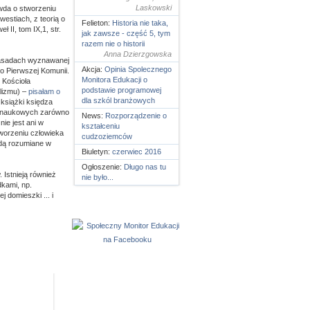
Laskowski
wda o stworzeniu
estiach, z teorią o
Felieton:
Historia nie taka,
 II, tom IX,1, str.
jak zawsze - część 5, tym
razem nie o historii
Anna Dzierzgowska
 zasadach wyznawanej
Akcja:
Opinia Spolecznego
 do Pierwszej Komunii.
Monitora Edukacji o
 Kościoła
podstawie programowej
lizmu) –
pisałam o
dla szkól branżowych
książki księdza
rii naukowych zarówno
News:
Rozporządzenie o
ie jest ani w
kształceniu
tworzeniu człowieka
cudzoziemców
ędą rozumiane w
Biuletyn:
czerwiec 2016
Ogłoszenie:
Długo nas tu
 Istnieją również
nie było...
kami, np.
 domieszki ... i