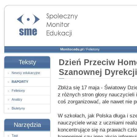
Społeczny Monitor
Edukacji
Monitor.edu.pl
/
Felietony
Dzień Przeciw Homo
Teksty
Szanownej Dyrekcj
Newsy edukacyjne
RAPORTY
Zbliża się 17 maja - Światowy Dzi
Felietony
z różnych stron głosy nauczycieli i
Analizy
coś zorganizować, ale nawet nie pró
Biuletyny
W szkołach, jak Polska długa i sz
nauczyciele wraz z uczniami realiz
Narzędzia
koncentrujące się na prawach czł
Tagi
happeningi czy inne akcje informu