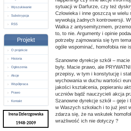
sytuacji w Darfurze, czy też dysk
Wyszukiwanie
Człowieka i inne goszczą w wielu 
Subskrypcja
wywołują żadnych kontrowersji. W
RSS
Walka z antysemityzmem, przemoc
to, to nie. Argumenty i opinie po
Projekt
potrzeby zajmowania się tym temat
ogóle wspominać, homofobia nie ist
O projekcie
Historia
Szanowne dyrekcje szkół – macie 
były. Macie prawo, ale PRYWATNI
Ogłoszenia
przepisy, w tym i konstytucję i sta
Akcje
wychowania w duchu wartości europ
Współpraca
jakości kształcenia, popieraniu a
Prawo
uczniów bądź nauczycieli akcja pr
Szanowne dyrekcje szkół – geje i l
Kontakt
w Waszych szkołach i to już jest 
zdarza się, że na wskutek homof
Irena Dzierzgowska
wrażliwość ich nie dotyczy ?
1948-2009