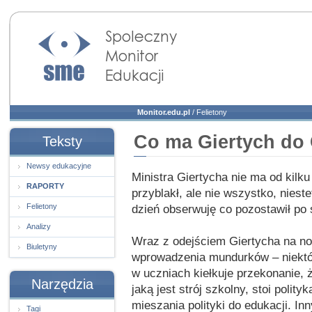
Społeczny Monitor
Edukacji
Monitor.edu.pl
/
Felietony
Co ma Giertych do 
Teksty
Newsy edukacyjne
Ministra Giertycha nie ma od kilk
RAPORTY
przyblakł, ale nie wszystko, niest
Felietony
dzień obserwuję co pozostawił po 
Analizy
Wraz z odejściem Giertycha na no
Biuletyny
wprowadzenia mundurków – niektóre
w uczniach kiełkuje przekonanie, 
Narzędzia
jaką jest strój szkolny, stoi polity
mieszania polityki do edukacji. I
Tagi