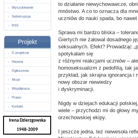
to działanie niewychowawcze, obni
Wyszukiwanie
mnóstwo. A co to oznacza dla mnie
Subskrypcja
uczniów do nauki spada, bo nawet j
RSS
Sprawa mi bardzo bliska – toleran
Giertych nie żałował dosadnego j
Projekt
seksualnych. Efekt? Prowadząc „p
spotykałam się
O projekcie
z różnymi reakcjami uczniów – ale
Historia
homoseksualizm z pedofilią, tak ja
Ogłoszenia
przykład, jak skrajna ignorancja i
Akcje
nowy obszar niewiedzy
i dyskryminacji.
Współpraca
Prawo
Nigdy w dziejach edukacji polskiej
Kontakt
wiele – przychodzi mi do głowy my
orzechowskiej ekipy.
Irena Dzierzgowska
1948-2009
I jeszcze jedna, też niewesoła ref