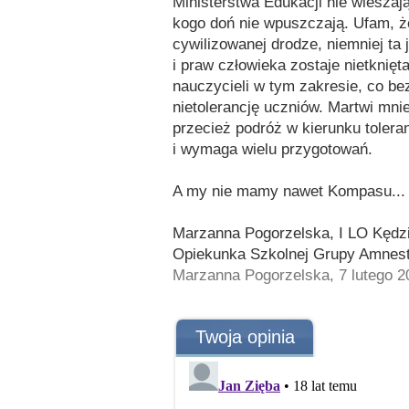
Ministerstwa Edukacji nie wieszaj
kogo doń nie wpuszczają. Ufam, że
cywilizowanej drodze, niemniej ta 
i praw człowieka zostaje nietknięt
nauczycieli w tym zakresie, co be
nietolerancję uczniów. Martwi mnie
przecież podróż w kierunku toleran
i wymaga wielu przygotowań.
A my nie mamy nawet Kompasu...
Marzanna Pogorzelska, I LO Kędz
Opiekunka Szkolnej Grupy Amnesty
Marzanna Pogorzelska, 7 lutego 2
Twoja opinia