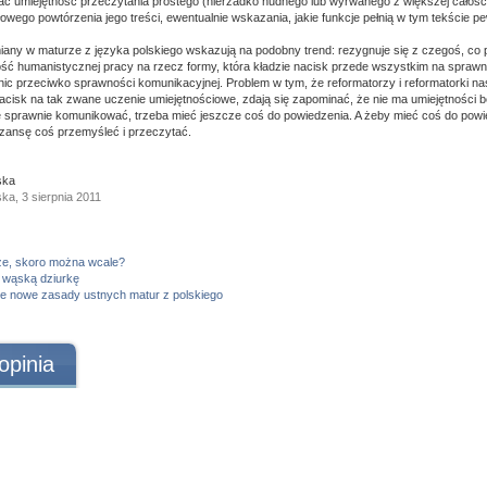
ać umiejętność przeczytania prostego (nierzadko nudnego lub wyrwanego z większej całości
łowego powtórzenia jego treści, ewentualnie wskazania, jakie funkcje pełnią w tym tekście p
ny w maturze z języka polskiego wskazują na podobny trend: rezygnuje się z czegoś, co 
ość humanistycznej pracy na rzecz formy, która kładzie nacisk przede wszystkim na spraw
nic przeciwko sprawności komunikacyjnej. Problem w tym, że reformatorzy i reformatorki 
nacisk na tak zwane uczenie umiejętnościowe, zdają się zapominać, że nie ma umiejętności b
ę sprawnie komunikować, trzeba mieć jeszcze coś do powiedzenia. A żeby mieć coś do powi
zansę coś przemyśleć i przeczytać.
ska
a, 3 sierpnia 2011
ze, skoro można wcale?
 wąską dziurkę
e nowe zasady ustnych matur z polskiego
opinia