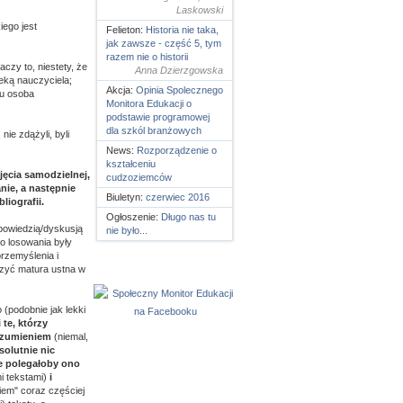
Laskowski
iego jest
Felieton:
Historia nie taka,
jak zawsze - część 5, tym
razem nie o historii
czy to, niestety, że
Anna Dzierzgowska
eką nauczyciela;
Akcja:
Opinia Spolecznego
nu osoba
Monitora Edukacji o
podstawie programowej
dla szkól branżowych
nie zdążyli, byli
News:
Rozporządzenie o
kształceniu
jęcia samodzielnej,
cudzoziemców
nie, a następnie
Biuletyn:
czerwiec 2016
iografii.
Ogłoszenie:
Długo nas tu
ypowiedzią/dyskusją
nie było...
o losowania były
rzemyślenia i
uczyć matura ustna w
 (podobnie jak lekki
i te, którzy
rozumieniem
(niemal,
solutnie nic
e polegałoby ono
i tekstami)
i
niem" coraz częściej