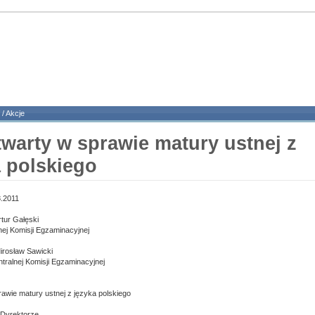
/
Akcje
twarty w sprawie matury ustnej z
a polskiego
.2011
tur Gałęski
nej Komisji Egzaminacyjnej
rosław Sawicki
tralnej Komisji Egzaminacyjnej
rawie matury ustnej z języka polskiego
Dyrektorze,