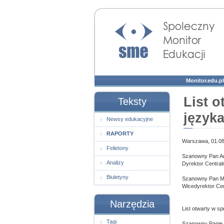
Społeczny Monitor
Edukacji
Monitor.edu.pl
List o
Teksty
język
Newsy edukacyjne
RAPORTY
Warszawa, 01.08
Felietony
Szanowny Pan Ar
Analizy
Dyrektor Central
Biuletyny
Szanowny Pan Mi
Wicedyrektor Cen
Narzędzia
List otwarty w sp
Tagi
Szanowny Panie 