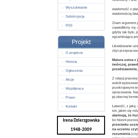
Wyszukiwanie
wiadomość o plano
wiadomością fata
Subskrypcja
Znam argument prz
RSS
zawiedliśmy my, 
gdyby tak było, 
egzaminująca powi
Projekt
Likwidowanie ustn
zbyt przepracowan
O projekcie
Matura ustna z 
Historia
twórczej, prawd
przedstawienie,
Ogłoszenia
Z relacji prasow
Akcje
wokół wylosowan
przekrojowymi t
Współpraca
opracowania. Naw
jej obecnej formie
Prawo
Łatwość, z jaką –
Kontakt
ton, jakim się mów
alarmują, że h
bo historii pozo
Irena Dzierzgowska
przeciwko ucze
na uczeniu czyt
1948-2009
rozumienia
(czyl