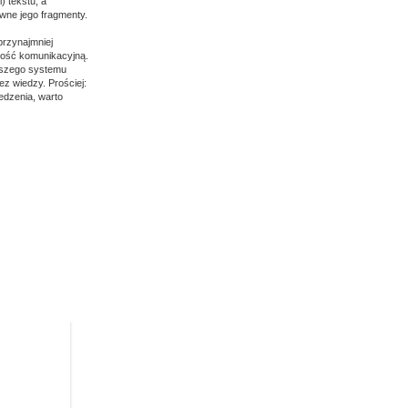
) tekstu, a
ewne jego fragmenty.
przynajmniej
ność komunikacyjną.
naszego systemu
ez wiedzy. Prościej:
edzenia, warto