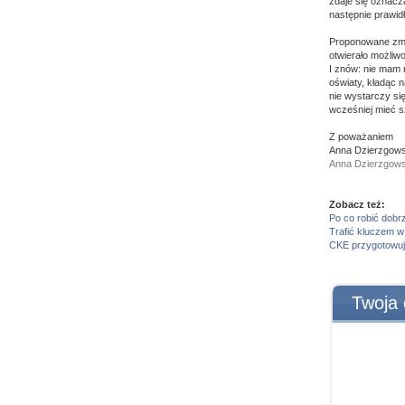
zdaje się oznacz
następnie prawid
Proponowane zmia
otwierało możliw
I znów: nie mam 
oświaty, kładąc 
nie wystarczy si
wcześniej mieć s
Z poważaniem
Anna Dzierzgow
Anna Dzierzgowsk
Zobacz też:
Po co robić dobr
Trafić kluczem w
CKE przygotowuj
Twoja 