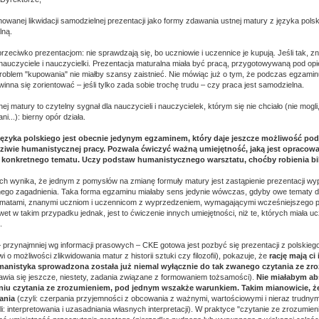
wanej likwidacji samodzielnej prezentacji jako formy zdawania ustnej matury z języka polsk
lną.
eciwko prezentacjom: nie sprawdzają się, bo uczniowie i uczennice je kupują. Jeśli tak, zna
nauczyciele i nauczycielki. Prezentacja maturalna miała być pracą, przygotowywaną pod opi
problem "kupowania" nie miałby szansy zaistnieć. Nie mówiąc już o tym, że podczas egzami
nna się zorientować – jeśli tylko zada sobie trochę trudu – czy praca jest samodzielna.
ej matury to czytelny sygnał dla nauczycieli i nauczycielek, którym się nie chciało (nie mogli, 
i...): bierny opór działa.
języka polskiego jest obecnie jedynym egzaminem, który daje jeszcze możliwość pod
ziwie humanistycznej pracy. Pozwala ćwiczyć ważną umiejętność, jaką jest opracowa
 konkretnego tematu. Uczy podstaw humanistycznego warsztatu, choćby robienia bibl
ych wynika, że jednym z pomysłów na zmianę formuły matury jest zastąpienie prezentacji w
ego zagadnienia. Taka forma egzaminu miałaby sens jedynie wówczas, gdyby owe tematy d
ematami, znanymi uczniom i uczennicom z wyprzedzeniem, wymagającymi wcześniejszego p
et w takim przypadku jednak, jest to ćwiczenie innych umiejętności, niż te, których miała 
.
 przynajmniej wg informacji prasowych – CKE gotowa jest pozbyć się prezentacji z polskiego
i o możliwości zlikwidowania matur z historii sztuki czy filozofii), pokazuje, że
rację mają ci 
umanistyka sprowadzona została już niemal wyłącznie do tak zwanego czytania ze z
stawia się jeszcze, niestety, zadania związane z formowaniem tożsamości).
Nie miałabym ab
niu czytania ze zrozumieniem, pod jednym wszakże warunkiem. Takim mianowicie, ż
ania
(czyli: czerpania przyjemności z obcowania z ważnymi, wartościowymi i nieraz trudnym
i: interpretowania i uzasadniania własnych interpretacji). W praktyce "czytanie ze zrozumie