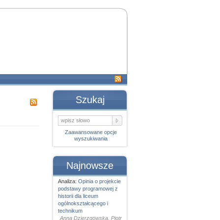
Szukaj
Zaawansowane opcje
wyszukiwania
Najnowsze
Analiza:
Opinia o projekcie
podstawy programowej z
historii dla liceum
ogólnokształcącego i
technikum
Anna Dzierzgowska, Piotr