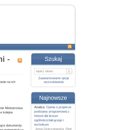
i -
Szukaj
Zaawansowane opcje
anie na ich
wyszukiwania
Najnowsze
Analiza:
Opinia o projekcie
nie Ministerstwa
podstawy programowej z
że kolejne
historii dla liceum
ogólnokształcącego i
technikum
ujące dokumenty:
Anna Dzierzgowska, Piotr
ego matematyki w