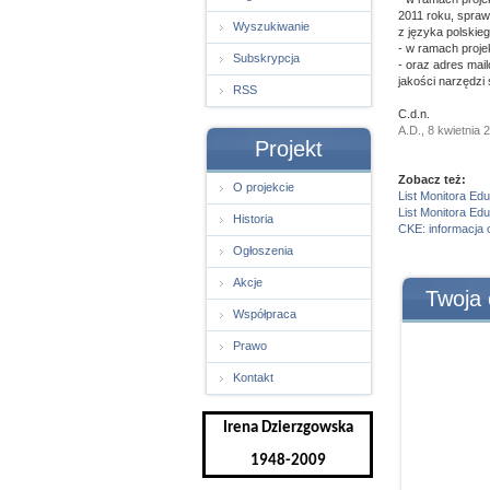
2011 roku, spra
Wyszukiwanie
z języka polskieg
- w ramach projek
Subskrypcja
- oraz adres mai
jakości narzędzi
RSS
C.d.n.
A.D., 8 kwietnia 
Projekt
Zobacz też:
O projekcie
List Monitora Ed
List Monitora Ed
Historia
CKE: informacja
Ogłoszenia
Akcje
Twoja 
Współpraca
Prawo
Kontakt
Irena Dzierzgowska
1948-2009