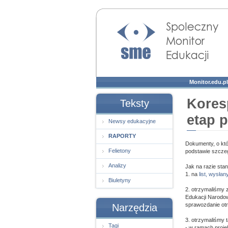
Społeczny Monitor
Edukacji
Monitor.edu.pl
Kores
Teksty
etap 
Newsy edukacyjne
RAPORTY
Dokumenty, o któ
Felietony
podstawie szcze
Analizy
Jak na razie sta
1. na
list, wysła
Biuletyny
2. otrzymaliśmy 
Edukacji Narodowe
sprawozdanie otr
Narzędzia
3. otrzymaliśmy 
Tagi
- w ramach proj