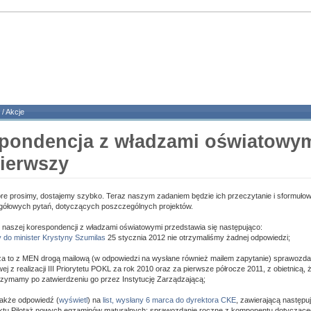
/
Akcje
pondencja z władzami oświatowym
pierwszy
re prosimy, dostajemy szybko. Teraz naszym zadaniem będzie ich przeczytanie i sformułow
gółowych pytań, dotyczących poszczególnych projektów.
n naszej korespondencji z władzami oświatowymi przedstawia się następująco:
ny do minister Krystyny Szumilas
25 stycznia 2012 nie otrzymaliśmy żadnej odpowiedzi;
za to z MEN drogą mailową (w odpowiedzi na wysłane również mailem zapytanie) sprawozda
j z realizacji III Priorytetu POKL za rok 2010 oraz za pierwsze półrocze 2011, z obietnicą, 
zymamy po zatwierdzeniu go przez Instytucję Zarządzającą;
także odpowiedź (
wyświetl
) na
list, wysłany 6 marca do dyrektora CKE
, zawierającą następ
ektu Pilotaż nowych egzaminów maturalnych: sprawozdanie roczne z komponentu dotycząc