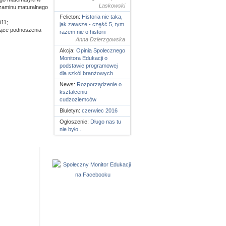
Laskowski
gzaminu maturalnego
Felieton:
Historia nie taka,
011;
jak zawsze - część 5, tym
zące podnoszenia
razem nie o historii
Anna Dzierzgowska
Akcja:
Opinia Spolecznego
Monitora Edukacji o
podstawie programowej
dla szkól branżowych
News:
Rozporządzenie o
kształceniu
cudzoziemców
Biuletyn:
czerwiec 2016
Ogłoszenie:
Długo nas tu
nie było...