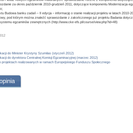
wozdanie za okres październik 2010-grudzień 2011, dotyczące komponentu Modernizacja e
o;
tu Budowa banku zadań – II edycja – informację o stanie realizacji projektu w latach 2010-2
lowy, pod którym można znaleźć sprawozdanie z zakończonego już projektu Badania dotyc
 systemu egzaminów zewnętrznych (http://www.cke-efs.pl/course/view.php?id=48)
2012
ukacji do Minister Krystyny Szumilas (styczeń 2012)
ukacji do dyrektora Centralnej Komisji Egzaminacyjnej (marzec 2012)
 o projektach realizowanych w ramach Europejskiego Funduszu Społecznego
opinia