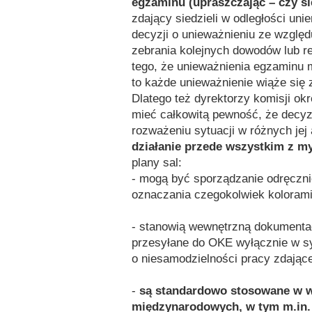
egzaminu (upraszczając – czy sie
zdający siedzieli w odległości unie
decyzji o unieważnieniu ze wzglę
zebrania kolejnych dowodów lub r
tego, że unieważnienia egzaminu 
to każde unieważnienie wiąże się
Dlatego też dyrektorzy komisji ok
mieć całkowitą pewność, że decyz
rozważeniu sytuacji w różnych jej
działanie przede wszystkim z m
plany sal:
- mogą być sporządzanie odręczni
oznaczania czegokolwiek koloram
- stanowią wewnętrzną dokumentac
przesyłane do OKE wyłącznie w syt
o niesamodzielności pracy zdając
-
są standardowo stosowane w 
międzynarodowych, w tym m.in. 