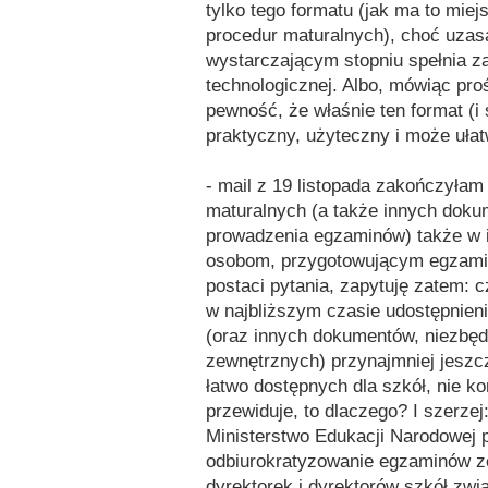
tylko tego formatu (jak ma to mie
procedur maturalnych), choć uzas
wystarczającym stopniu spełnia za
technologicznej. Albo, mówiąc pro
pewność, że właśnie ten format (i 
praktyczny, użyteczny i może ułat
- mail z 19 listopada zakończyłam
maturalnych (a także innych doku
prowadzenia egzaminów) także w i
osobom, przygotowującym egzamin
postaci pytania, zapytuję zatem: 
w najbliższym czasie udostępnien
(oraz innych dokumentów, niezbę
zewnętrznych) przynajmniej jeszc
łatwo dostępnych dla szkół, nie ko
przewiduje, to dlaczego? I szerze
Ministerstwo Edukacji Narodowej p
odbiurokratyzowanie egzaminów ze
dyrektorek i dyrektorów szkół zw