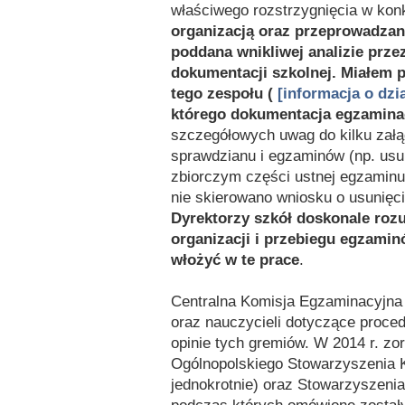
właściwego rozstrzygnięcia w kon
organizacją oraz przeprowadza
poddana wnikliwej analizie prz
dokumentacji szkolnej. Miałem 
tego zespołu (
[informacja o dzi
którego dokumentacja egzamina
szczegółowych uwag do kilku zał
sprawdzianu i egzaminów (np. usu
zbiorczym części ustnej egzaminu
nie skierowano wniosku o usunięci
Dyrektorzy szkół doskonale ro
organizacji i przebiegu egzamin
włożyć w te prace
.
Centralna Komisja Egzaminacyjna 
oraz nauczycieli dotyczące proced
opinie tych gremiów. W 2014 r. zo
Ogólnopolskiego Stowarzyszenia 
jednokrotnie) oraz Stowarzyszenia