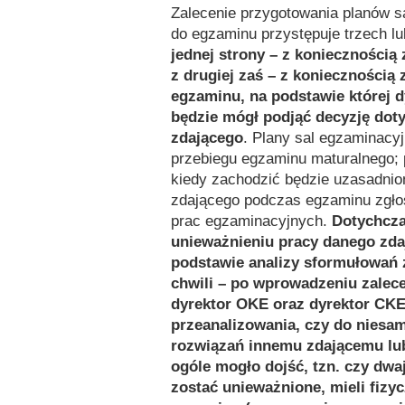
Zalecenie przygotowania planów s
do egzaminu przystępuje trzech l
jednej strony – z koniecznością
z drugiej zaś – z koniecznością
egzaminu, na podstawie której 
będzie mógł podjąć decyzję dot
zdającego
. Plany sal egzaminacy
przebiegu egzaminu maturalnego; 
kiedy zachodzić będzie uzasadnio
zdającego podczas egzaminu zgło
prac egzaminacyjnych.
Dotychcza
unieważnieniu pracy danego zda
podstawie analizy sformułowań 
chwili – po wprowadzeniu zalece
dyrektor OKE oraz dyrektor CK
przeanalizowania, czy do niesam
rozwiązań innemu zdającemu lub
ogóle mogło dojść, tzn. czy dwa
zostać unieważnione, mieli fiz