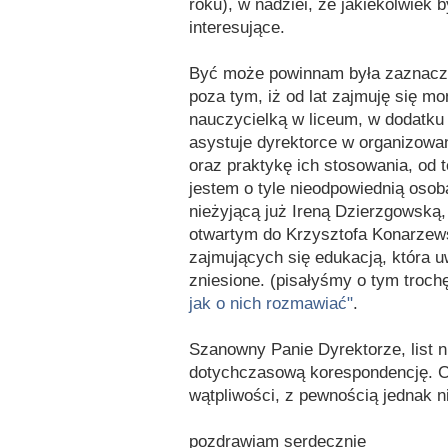
roku), w nadziei, że jakiekolwiek 
interesujące.
Być może powinnam była zaznaczy
poza tym, iż od lat zajmuję się mo
nauczycielką w liceum, w dodatku o
asystuje dyrektorce w organizowa
oraz praktykę ich stosowania, od t
jestem o tyle nieodpowiednią osob
nieżyjącą już Ireną Dzierzgowską,
otwartym do Krzysztofa Konarzews
zajmujących się edukacją, która 
zniesione. (pisałyśmy o tym troch
jak o nich rozmawiać"
.
Szanowny Panie Dyrektorze, list n
dotychczasową korespondencję. C
wątpliwości, z pewnością jednak ni
pozdrawiam serdecznie