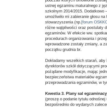
podczas których omówione zostały
ustnej egzaminu maturalnego z ję
szkolnym 2014/2015. Dodatkowo 
umożliwiło mi zabieranie głosu n
stowarzyszenia (np.
[forum OSKKO
różne wątpliwości oraz postulaty
egzaminów. W efekcie ww. spotka
procedurach organizowania i prz
wprowadzone zostały zmiany, a za
początku grudnia br.
Dokładamy wszelkich starań, aby 
dyrektorów szkół dotyczącymi pro
pożądane modyfikacje, mając jedn
bezpieczeństwa materiałów egzami
przeprowadzania egzaminów, w ty
Kwestia 3. Plany sal egzaminac
(proszę o podanie tytułu odnośnej
bezpośrednio do wydanych zaleceń