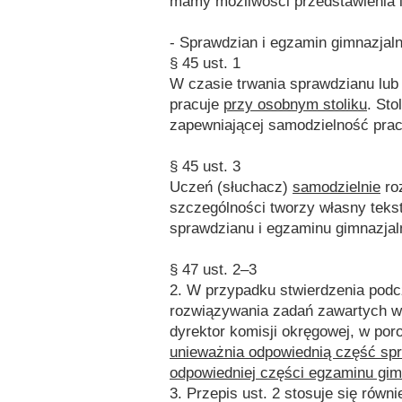
mamy możliwości przedstawienia ic
- Sprawdzian i egzamin gimnazjal
§ 45 ust. 1
W czasie trwania sprawdzianu lub
pracuje
przy osobnym stoliku
. Sto
zapewniającej samodzielność prac
§ 45 ust. 3
Uczeń (słuchacz)
samodzielnie
ro
szczególności tworzy własny tekst
sprawdzianu i egzaminu gimnazjal
§ 47 ust. 2–3
2. W przypadku stwierdzenia pod
rozwiązywania zadań zawartych w 
dyrektor komisji okręgowej, w por
unieważnia odpowiednią część spr
odpowiedniej części egzaminu gim
3. Przepis ust. 2 stosuje się rów