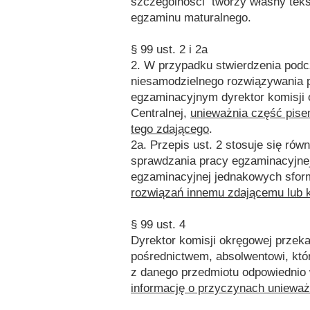
szczególności tworzy własny teks
egzaminu maturalnego.
§ 99 ust. 2 i 2a
2. W przypadku stwierdzenia pod
niesamodzielnego rozwiązywania 
egzaminacyjnym dyrektor komisji 
Centralnej,
unieważnia część pis
tego zdającego
.
2a. Przepis ust. 2 stosuje się ró
sprawdzania pracy egzaminacyjne
egzaminacyjnej jednakowych sfo
rozwiązań innemu zdającemu lub k
§ 99 ust. 4
Dyrektor komisji okręgowej przeka
pośrednictwem, absolwentowi, kt
z danego przedmiotu odpowiednio 
informację o przyczynach unieważ