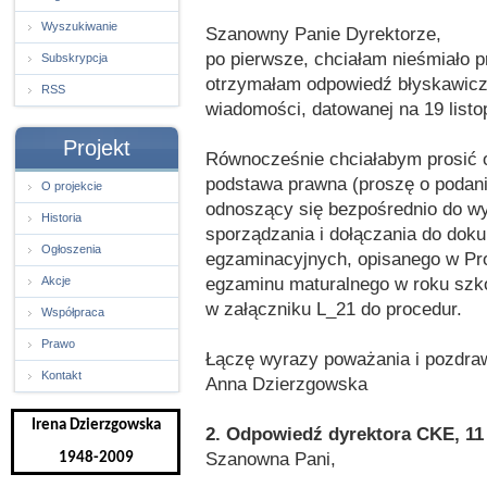
Wyszukiwanie
Szanowny Panie Dyrektorze,
po pierwsze, chciałam nieśmiało pr
Subskrypcja
otrzymałam odpowiedź błyskawiczni
RSS
wiadomości, datowanej na 19 listo
Projekt
Równocześnie chciałabym prosić o 
podstawa prawna (proszę o podanie
O projekcie
odnoszący się bezpośrednio do w
Historia
sporządzania i dołączania do dok
Ogłoszenia
egzaminacyjnych, opisanego w Pr
egzaminu maturalnego w roku szko
Akcje
w załączniku L_21 do procedur.
Współpraca
Prawo
Łączę wyrazy poważania i pozdra
Kontakt
Anna Dzierzgowska
Irena Dzierzgowska
2. Odpowiedź dyrektora CKE, 11
Szanowna Pani,
1948-2009