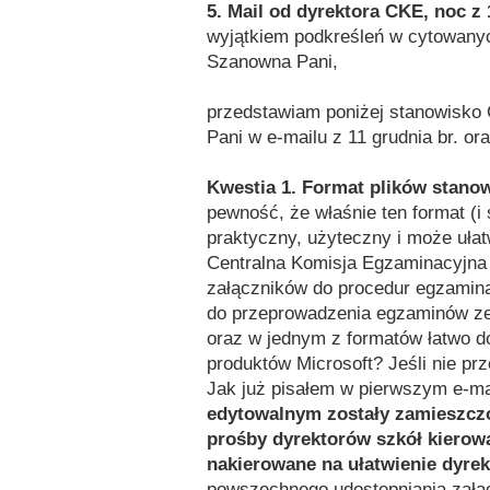
5. Mail od dyrektora CKE, noc z 
wyjątkiem podkreśleń w cytowany
Szanowna Pani,
przedstawiam poniżej stanowisko C
Pani w e-mailu z 11 grudnia br. or
Kwestia 1. Format plików stanow
pewność, że właśnie ten format (i 
praktyczny, użyteczny i może ułat
Centralna Komisja Egzaminacyjna 
załączników do procedur egzamin
do przeprowadzenia egzaminów ze
oraz w jednym z formatów łatwo do
produktów Microsoft? Jeśli nie prz
Jak już pisałem w pierwszym e-mai
edytowalnym zostały zamieszczo
prośby dyrektorów szkół kierowa
nakierowane na ułatwienie dyre
powszechnego udostępniania załąc