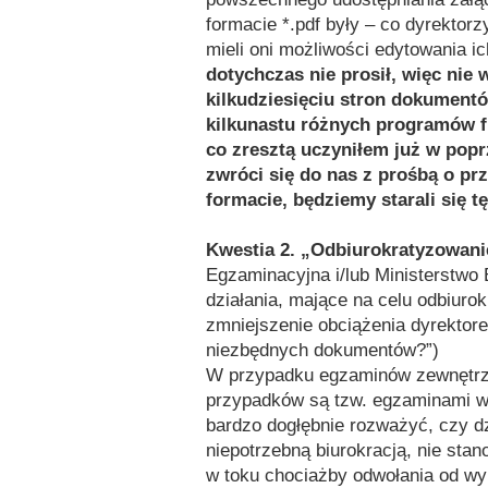
formacie *.pdf były – co dyrektorz
mieli oni możliwości edytowania i
dotychczas nie prosił, więc nie
kilkudziesięciu stron dokumentó
kilkunastu różnych programów f
co zresztą uczyniłem już w popr
zwróci się do nas z prośbą o p
formacie, będziemy starali się t
Kwestia 2. „Odbiurokratyzowan
Egzaminacyjna i/lub Ministerstwo 
działania, mające na celu odbiur
zmniejszenie obciążenia dyrektore
niezbędnych dokumentów?”)
W przypadku egzaminów zewnętrzn
przypadków są tzw. egzaminami wy
bardzo dogłębnie rozważyć, czy d
niepotrzebną biurokracją, nie sta
w toku chociażby odwołania od wy